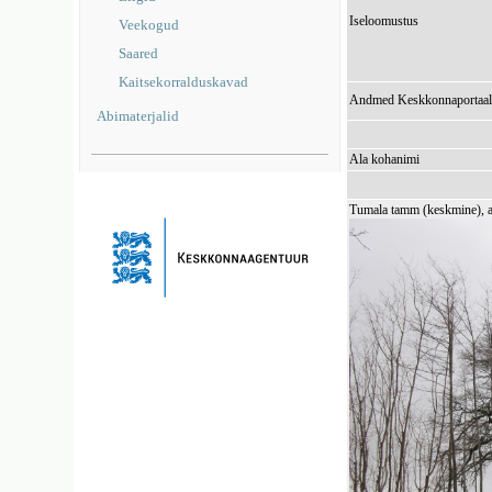
Iseloomustus
Veekogud
Saared
Kaitsekorralduskavad
Andmed Keskkonnaportaal
Abimaterjalid
Ala kohanimi
Tumala tamm (keskmine), 