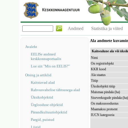
Andmed
Statistika ja viited
Ala andmete kuvami
Avaleht
Kaitsealune ala või ük
EELISe andmed
Nimi
keskkonnaportaalis
On registriobjekt
Loe siit "Mis on EELIS?"
KKR kood
Otsing ja artiklid
Ala staatus
Tüüp
Kaitstavad alad
Üksikobjekti tüüp
Rahvusvahelise tähtsusega alad
Maismaa pindala (ha)
Üksikobjektid
Siseveekogude pindala (ha
On maksusoodustus
Ürglooduse objektid
Maamaksu protsent
Pärandkultuuriobjektid
IUCN kategooria
Pargid, puistud
Liigid