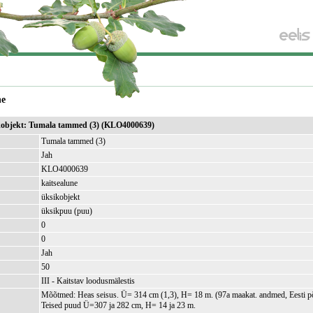
ne
sikobjekt: Tumala tammed (3) (KLO4000639)
Tumala tammed (3)
Jah
KLO4000639
kaitsealune
üksikobjekt
üksikpuu (puu)
0
)
0
Jah
50
III - Kaitstav loodusmälestis
Mõõtmed: Heas seisus. Ü= 314 cm (1,3), H= 18 m. (97a maakat. andmed, Eesti p
Teised puud Ü=307 ja 282 cm, H= 14 ja 23 m.