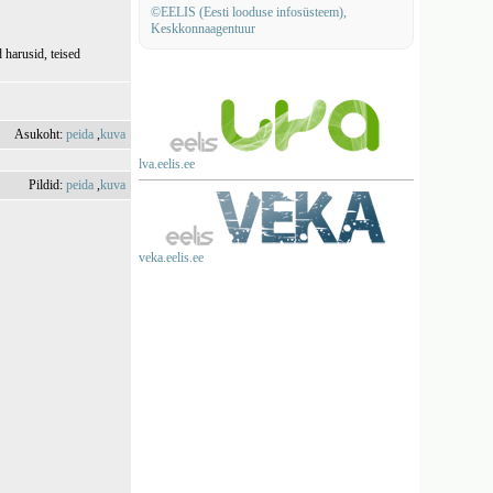
©EELIS (Eesti looduse infosüsteem),
Keskkonnaagentuur
harusid, teised
Asukoht:
peida
,
kuva
lva.eelis.ee
Pildid:
peida
,
kuva
veka.eelis.ee