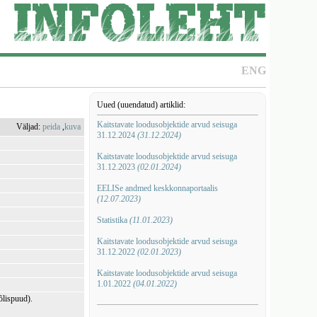
ENG
Uued (uuendatud) artiklid:
Kaitstavate loodusobjektide arvud seisuga
Väljad:
peida
,
kuva
31.12.2024
(31.12.2024)
Kaitstavate loodusobjektide arvud seisuga
31.12.2023
(02.01.2024)
EELISe andmed keskkonnaportaalis
(12.07.2023)
Statistika
(11.01.2023)
Kaitstavate loodusobjektide arvud seisuga
31.12.2022
(02.01.2023)
Kaitstavate loodusobjektide arvud seisuga
1.01.2022
(04.01.2022)
õlispuud).