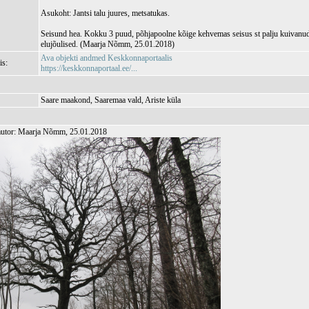
Asukoht: Jantsi talu juures, metsatukas.
Seisund hea. Kokku 3 puud, põhjapoolne kõige kehvemas seisus st palju kuivanud 
elujõulised. (Maarja Nõmm, 25.01.2018)
Ava objekti andmed Keskkonnaportaalis
is:
https://keskkonnaportaal.ee/...
Saare maakond, Saaremaa vald, Ariste küla
autor: Maarja Nõmm, 25.01.2018