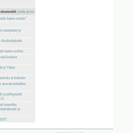
okumendid:
peida
,
kuva
ide kaitse-eeskiri"
te muutmine ja
a
e üksikobjektide
de kaitse-eeskiri
vaid looduse
a ja Viitna
miseks ja kaitseks
s asuvate kohaliku
e ja põlispuude
 25
tud maastiku
 rändrahnude ja
 1937.