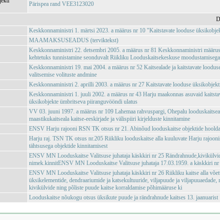
jekti
Pärispea rand VEE3123020
D
Keskkonnaministri 1. märtsi 2023. a määrus nr 10 "Kaitstavate looduse üksikobjekt
MAAMAKSUSEADUS (terviktekst)
Keskkonnaministri 22. detsembri 2005. a määrus nr 81 Keskkonnaministri määrus
kehtetuks tunnistamine seonduvalt Riikliku Looduskaitsekeskuse moodustamiseg
Keskkonnaministri 19. mai 2004. a määrus nr 52 Kaitsealade ja kaitstavate loodus
valitsemise volituste andmine
Keskkonnaministri 2. aprilli 2003. a määrus nr 27 Kaitstavate looduse üksikobjekti
Keskkonnaministri 1. juuli 2002. a määrus nr 43 Harju maakonnas asuvaid kaitsta
üksikobjekte ümbritseva piiranguvööndi ulatus
VV 03. juuni 1997. a määrus nr 109 Lahemaa rahvuspargi, Ohepalu looduskaitseal
maastikukaitseala kaitse-eeskirjade ja välispiiri kirjelduste kinnitamine
ENSV Harju rajooni RSN TK otsus nr 21. Abinõud looduskaitse objektide hoolda
Harju raj. TSN TK otsus nr.205 Riikliku looduskaitse alla kuuluvate Harju rajooni
tähtsusega objektide kinnitamisest
ENSV MN Looduskaitse Valitsuse juhataja käskkiri nr 25 Rändrahnude,kivikülvid
nimek.kinnitENSV MN Looduskaitse Valitsuse juhataja 17.03.1959. a käskkiri nr
ENSV MN Looduskaitse Valitsuse juhataja käskkiri nr 26 Riikliku kaitse alla võe
üksikelementide, dendraariumide ja katsekultuuride, viljapuude ja viljapuuaedade,
kivikülvide ning põliste puude kaitse korraldamise põhimääruse ki
Looduskaitse nõukogu otsus üksikute puude ja rändrahnude kaitses 13. jaanuarist