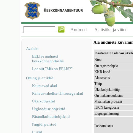
Andmed
Statistika ja viited
Ala andmete kuvami
Avaleht
Kaitsealune ala või üks
EELISe andmed
Nimi
keskkonnaportaalis
On registriobjekt
Loe siit "Mis on EELIS?"
KKR kood
Otsing ja artiklid
Ala staatus
Tüüp
Kaitstavad alad
Üksikobjekti tüüp
Rahvusvahelise tähtsusega alad
On maksusoodustus
Üksikobjektid
Maamaksu protsent
IUCN kategooria
Ürglooduse objektid
Elupaiga hinnang
Pärandkultuuriobjektid
Pargid, puistud
Iseloomustus
Liigid