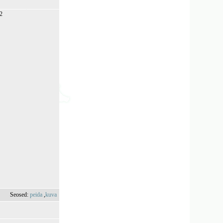
82
Seosed:
peida
,
kuva