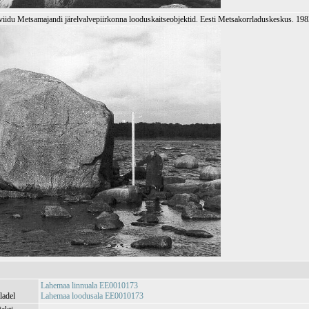
viidu Metsamajandi järelvalvepiirkonna looduskaitseobjektid. Eesti Metsakorrladuskeskus. 19
Lahemaa linnuala EE0010173
ladel
Lahemaa loodusala EE0010173