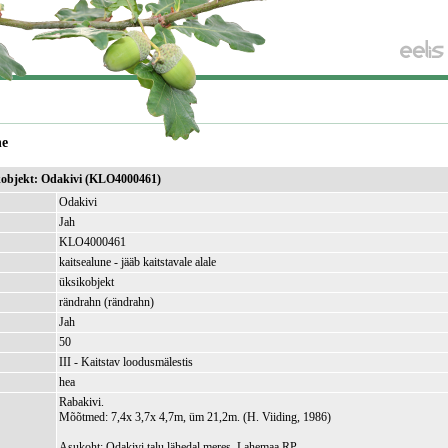
ne
ikobjekt: Odakivi (KLO4000461)
Odakivi
Jah
KLO4000461
kaitsealune - jääb kaitstavale alale
üksikobjekt
rändrahn (rändrahn)
Jah
50
III - Kaitstav loodusmälestis
hea
Rabakivi.
Mõõtmed: 7,4x 3,7x 4,7m, üm 21,2m. (H. Viiding, 1986)
Asukoht: Odakivi talu lähedal meres. Lahemaa RP.