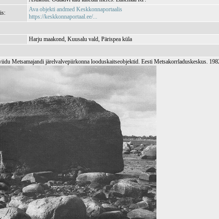
Ava objekti andmed Keskkonnaportaalis
is:
https://keskkonnaportaal.ee/...
Harju maakond, Kuusalu vald, Pärispea küla
iidu Metsamajandi järelvalvepiirkonna looduskaitseobjektid. Eesti Metsakorrladuskeskus. 198