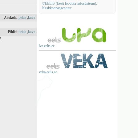
©EELIS (Eesti looduse infosüsteem),
Keskkonnaagentuur
Asukoht:
peida
,
kuva
Pildid:
peida
,
kuva
2
lva.eelis.ee
veka.eelis.ee