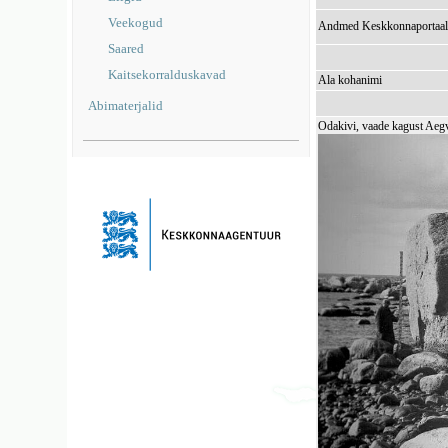
Veekogud
Andmed Keskkonnaportaal
Saared
Kaitsekorralduskavad
Ala kohanimi
Abimaterjalid
Odakivi, vaade kagust Aegv