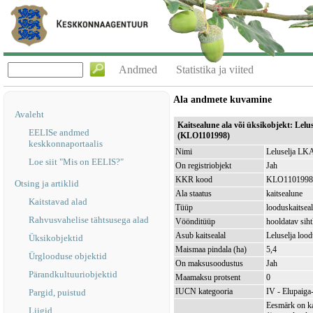
Andmed
Statistika ja viited
Ala andmete kuvamine
Avaleht
Kaitsealune ala või üksikobjekt: Lelu
EELISe andmed
(KLO1101998)
keskkonnaportaalis
Nimi
Leluselja LKA
Loe siit "Mis on EELIS?"
On registriobjekt
Jah
KKR kood
KLO1101998
Otsing ja artiklid
Ala staatus
kaitsealune
Kaitstavad alad
Tüüp
looduskaitsea
Rahvusvahelise tähtsusega alad
Vöönditüüp
hooldatav sih
Asub kaitsealal
Leluselja loo
Üksikobjektid
Maismaa pindala (ha)
5,4
Ürglooduse objektid
On maksusoodustus
Jah
Pärandkultuuriobjektid
Maamaksu protsent
0
IUCN kategooria
IV - Elupaiga- 
Pargid, puistud
Eesmärk on ka
Liigid