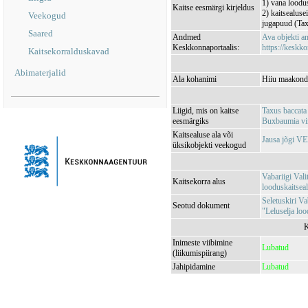
1) vana loodu
Kaitse eesmärgi kirjeldus
2) kaitsealuse
Veekogud
jugapuud (Tax
Saared
Andmed
Ava objekti 
Keskkonnaportaalis:
https://keskko
Kaitsekorralduskavad
Abimaterjalid
Ala kohanimi
Hiiu maakond,
Liigid, mis on kaitse
Taxus baccata 
eesmärgiks
Buxbaumia vir
Kaitsealuse ala või
Jausa jõgi V
üksikobjekti veekogud
Vabariigi Val
Kaitsekorra alus
looduskaitsea
Seletuskiri Va
Seotud dokument
"Leluselja loo
K
Inimeste viibimine
Lubatud
(liikumispiirang)
Jahipidamine
Lubatud