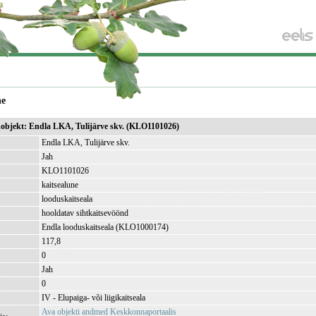
ne
ikobjekt: Endla LKA, Tulijärve skv. (KLO1101026)
Endla LKA, Tulijärve skv.
Jah
KLO1101026
kaitsealune
looduskaitseala
hooldatav sihtkaitsevöönd
Endla looduskaitseala (KLO1000174)
117,8
)
0
Jah
0
IV - Elupaiga- või liigikaitseala
Ava objekti andmed Keskkonnaportaalis