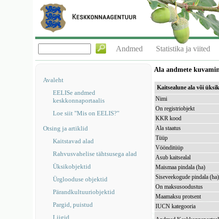
Andmed
Statistika ja viited
Ala andmete kuvami
Avaleht
Kaitsealune ala või üks
EELISe andmed
Nimi
keskkonnaportaalis
On registriobjekt
Loe siit "Mis on EELIS?"
KKR kood
Otsing ja artiklid
Ala staatus
Tüüp
Kaitstavad alad
Vöönditüüp
Rahvusvahelise tähtsusega alad
Asub kaitsealal
Üksikobjektid
Maismaa pindala (ha)
Siseveekogude pindala (ha
Ürglooduse objektid
On maksusoodustus
Pärandkultuuriobjektid
Maamaksu protsent
Pargid, puistud
IUCN kategooria
Liigid