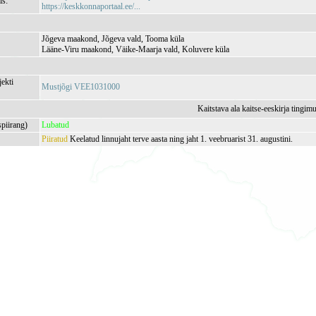
is:
https://keskkonnaportaal.ee/...
Jõgeva maakond, Jõgeva vald, Tooma küla
Lääne-Viru maakond, Väike-Maarja vald, Koluvere küla
jekti
Mustjõgi VEE1031000
Kaitstava ala kaitse-eeskirja tingim
spiirang)
Lubatud
Piiratud
Keelatud linnujaht terve aasta ning jaht 1. veebruarist 31. augustini.