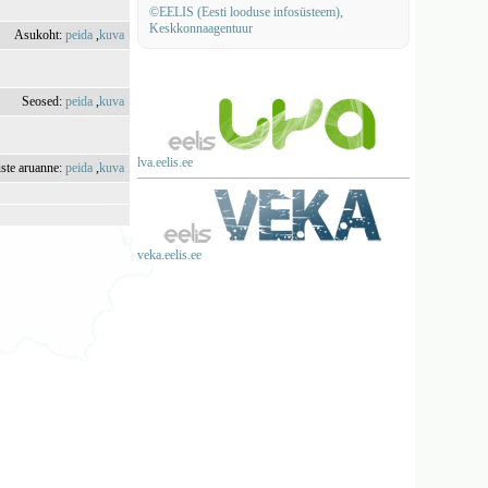
©EELIS (Eesti looduse infosüsteem),
Keskkonnaagentuur
Asukoht:
peida
,
kuva
Seosed:
peida
,
kuva
lva.eelis.ee
uste aruanne:
peida
,
kuva
veka.eelis.ee