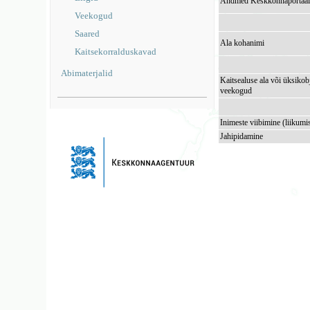
Andmed Keskkonnaportaal
Veekogud
Saared
Ala kohanimi
Kaitsekorralduskavad
Abimaterjalid
Kaitsealuse ala või üksikob
veekogud
Inimeste viibimine (liikumi
Jahipidamine