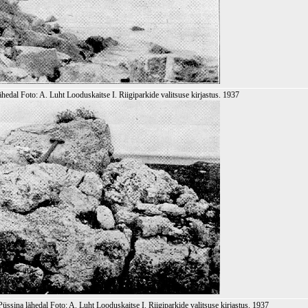
edal Foto: A. Luht Looduskaitse I. Riigiparkide valitsuse kirjastus. 1937
üssina lähedal Foto: A. Luht Looduskaitse I. Riigiparkide valitsuse kirjastus. 1937