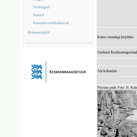
Veekogud
Saared
Kaitsekorralduskavad
Abimaterjalid
Kaitse eesmärgi kirjeldus
Andmed Keskkonnaportaal
Ala kohanimi
Püssina pank Foto: H. Kala