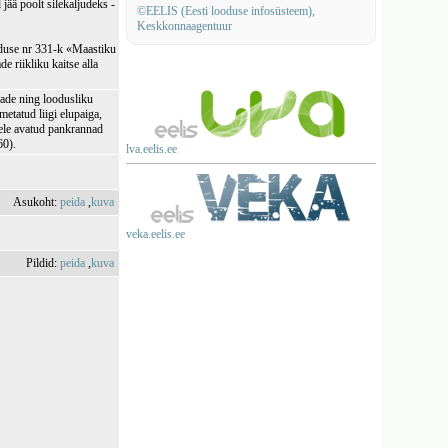
jää poolt silekaljudeks -
©EELIS (Eesti looduse infosüsteem),
Keskkonnaagentuur
lduse nr 331-k «Maastiku
e riikliku kaitse alla
ade ning loodusliku
metatud liigi elupaiga,
erele avatud pankrannad
60).
lva.eelis.ee
Asukoht:
peida
,
kuva
veka.eelis.ee
Pildid:
peida
,
kuva