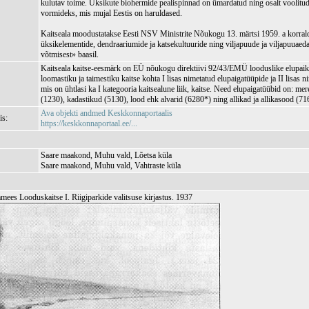
kulutav toime. Üksikute biohermide pealispinnad on ümardatud ning osalt voolitud 
vormideks, mis mujal Eestis on haruldased.
Kaitseala moodustatakse Eesti NSV Ministrite Nõukogu 13. märtsi 1959. a korra
üksikelementide, dendraariumide ja katsekultuuride ning viljapuude ja viljapuuaedad
võtmisest» baasil.
Kaitseala kaitse-eesmärk on EÜ nõukogu direktiivi 92/43/EMÜ looduslike elupaik
loomastiku ja taimestiku kaitse kohta I lisas nimetatud elupaigatüüpide ja II lisas ni
mis on ühtlasi ka I kategooria kaitsealune liik, kaitse. Need elupaigatüübid on: m
(1230), kadastikud (5130), lood ehk alvarid (6280*) ning allikad ja allikasood (71
Ava objekti andmed Keskkonnaportaalis
is:
https://keskkonnaportaal.ee/...
Saare maakond, Muhu vald, Lõetsa küla
Saare maakond, Muhu vald, Vahtraste küla
mees Looduskaitse I. Riigiparkide valitsuse kirjastus. 1937