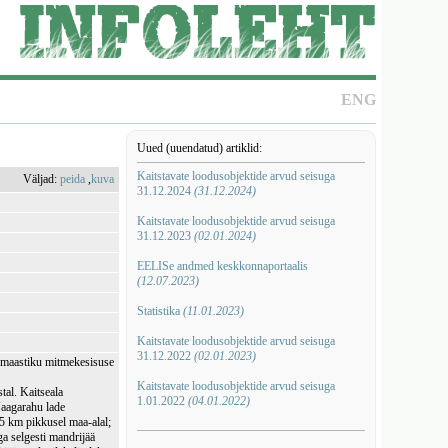
ENG
Uued (uuendatud) artiklid:
Kaitstavate loodusobjektide arvud seisuga
Väljad:
peida
,
kuva
31.12.2024
(31.12.2024)
Kaitstavate loodusobjektide arvud seisuga
31.12.2023
(02.01.2024)
EELISe andmed keskkonnaportaalis
(12.07.2023)
Statistika
(11.01.2023)
Kaitstavate loodusobjektide arvud seisuga
31.12.2022
(02.01.2023)
a maastiku mitmekesisuse
Kaitstavate loodusobjektide arvud seisuga
tal. Kaitseala
1.01.2022
(04.01.2022)
Jaagarahu lade
5 km pikkusel maa-alal;
a selgesti mandrijää