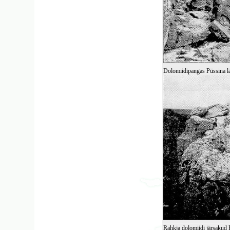
Dolomiidipangas Püssina läh
Rahkja dolomiidi järsakud P