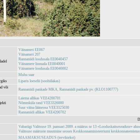
Väinameri EE067
Väinameri 207
Rannaniidi loodusala EE0040457
ladel
Väinamere linnuala EE0040001
Väinamere loodusala EE0040002
Muhu saar
rgiks
Liparis loeselii (soohiilakas)
ad või
Rannaniidi pankade MKA, Rannaniidi pankade pv. (KLO1100777)
Laiema allikas VEE4200701
jekti
Nõmmküla rand VEE3326000
Suur väina lääneosa VEE3325030
Rannaniidi allikas VEE4200702
D
Vabariigi Valitsuse 19. jaanuari 2009. a määrus nr 13 «Looduskaitseseaduse» aluse
Valitsuse määruste muutmine seoses Keskkonnaministeeriumi keskkonnateenistuste,
MAAMAKSUSEADUS (terviktekst)