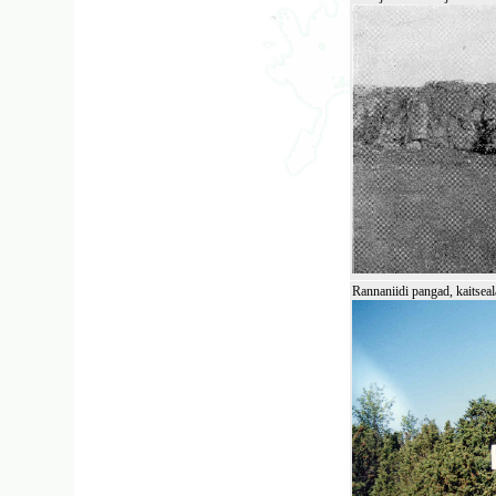
Rannaniidi pangad, kaitseal