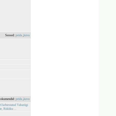
Seosed:
peida
,
kuva
okumendid:
peida
,
kuva
l kehtestatud Vabariigi
 Riikliku ...