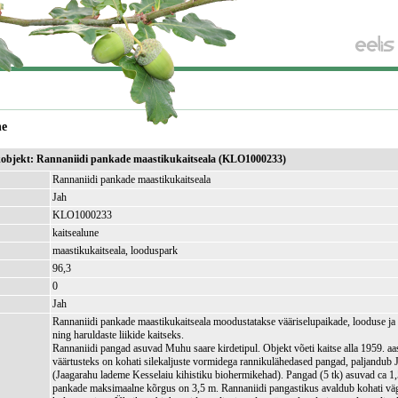
ne
ikobjekt: Rannaniidi pankade maastikukaitseala (KLO1000233)
Rannaniidi pankade maastikukaitseala
Jah
KLO1000233
kaitsealune
maastikukaitseala, looduspark
96,3
)
0
Jah
Rannaniidi pankade maastikukaitseala moodustatakse vääriselupaikade, looduse j
ning haruldaste liikide kaitseks.
Rannaniidi pangad asuvad Muhu saare kirdetipul. Objekt võeti kaitse alla 1959. aas
väärtusteks on kohati silekaljuste vormidega rannikulähedased pangad, paljandub 
(Jaagarahu lademe Kesselaiu kihistiku biohermikehad). Pangad (5 tk) asuvad ca 1,
pankade maksimaalne kõrgus on 3,5 m. Rannaniidi pangastikus avaldub kohati väg