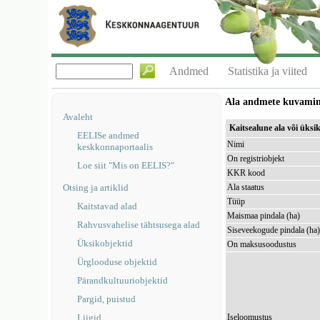
Andmed
Statistika ja viited
Ala andmete kuvami
Avaleht
Kaitsealune ala või üks
EELISe andmed
Nimi
keskkonnaportaalis
On registriobjekt
Loe siit "Mis on EELIS?"
KKR kood
Otsing ja artiklid
Ala staatus
Tüüp
Kaitstavad alad
Maismaa pindala (ha)
Rahvusvahelise tähtsusega alad
Siseveekogude pindala (ha
Üksikobjektid
On maksusoodustus
Ürglooduse objektid
Pärandkultuuriobjektid
Pargid, puistud
Liigid
Iseloomustus