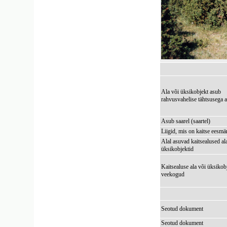
Ala või üksikobjekt asub
rahvusvahelise tähtsusega a
Asub saarel (saartel)
Liigid, mis on kaitse eesmä
Alal asuvad kaitsealused al
üksikobjektid
Kaitsealuse ala või üksikob
veekogud
Seotud dokument
Seotud dokument