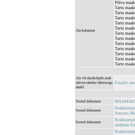
Põlva maako
Tartu maako
Tartu maako
Tartu maako
Tartu maako
Tartu maako
Ala kohanimi
Tartu maako
Tartu maak
Tartu maako
Tartu maako
Tartu maako
Tartu maako
Tartu maako
Ala või üksikobjekt asub
Emajõe suud
rahvusvahelise tähtsusega
aladel
MAAMAKSU
Seotud dokument
Keskkonnam
Seotud dokument
Suursoo Maa
Keskkonnami
Seotud dokument
andmine Ema
Keskkonnam