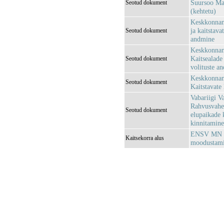
Suursoo Maa
Seotud dokument
(kehtetu)
Keskkonnami
ja kaitstava
Seotud dokument
andmine
Keskkonnami
Kaitsealade 
Seotud dokument
volituste a
Keskkonnami
Seotud dokument
Kaitstavate
Vabariigi Va
Rahvusvahel
Seotud dokument
elupaikade 
kinnitamine
ENSV MN 25
Kaitsekorra alus
moodustami