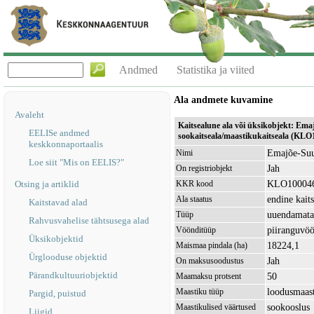
Andmed
Statistika ja viited
Ala andmete kuvamine
Avaleht
Kaitsealune ala või üksikobjekt: Em
EELISe andmed
sookaitseala/maastikukaitseala (KLO
keskkonnaportaalis
Emajõe-Suur
Nimi
Loe siit "Mis on EELIS?"
Jah
On registriobjekt
KLO10004
Otsing ja artiklid
KKR kood
endine kait
Ala staatus
Kaitstavad alad
uuendamata 
Tüüp
Rahvusvahelise tähtsusega alad
piiranguvö
Vöönditüüp
Üksikobjektid
18224,1
Maismaa pindala (ha)
Ürglooduse objektid
Jah
On maksusoodustus
Pärandkultuuriobjektid
50
Maamaksu protsent
loodusmaas
Maastiku tüüp
Pargid, puistud
sookooslus
Maastikulised väärtused
Liigid