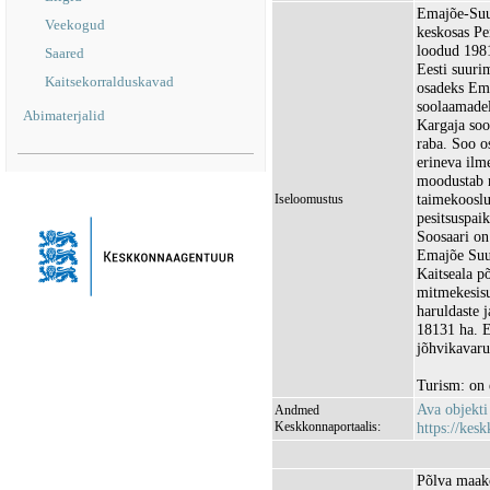
Emajõe-Suur
Veekogud
keskosas Pe
loodud 1981
Saared
Eesti suuri
Kaitsekorralduskavad
osadeks Ema
soolaamadel
Abimaterjalid
Kargaja soo
raba. Soo os
erineva ilm
moodustab m
taimekooslu
Iseloomustus
pesitsuspaik
Soosaari on
Emajõe Suur
Kaitseala p
mitmekesisu
haruldaste 
18131 ha. 
jõhvikavaru
Turism: on 
Ava objekt
Andmed
Keskkonnaportaalis:
https://kesk
Põlva maak