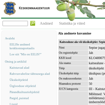
Andmed
Statistika ja viited
Ala andmete kuvamine
Avaleht
Kaitsealune ala või üksikobjekt: Se
EELISe andmed
Sepise juga
Nimi
keskkonnaportaalis
Jah
On registriobjekt
Loe siit "Mis on EELIS?"
KLO40007
KKR kood
Otsing ja artiklid
kaitsealune -
Ala staatus
Kaitstavad alad
üksikobjekt
Tüüp
üksikpuu (p
Üksikobjekti tüüp
Rahvusvahelise tähtsusega alad
Jah
On maksusoodustus
Üksikobjektid
50
Maamaksu protsent
Ürglooduse objektid
III - Kaitst
IUCN kategooria
Pärandkultuuriobjektid
Mõõtmed: Vä
mõõdetuna) 
Pargid, puistud
ümbermõõdu 
Liigid