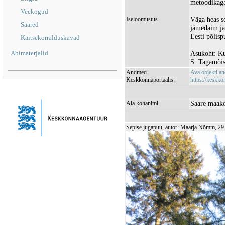
metoodikag
Veekogud
Väga heas s
Iseloomustus
Saared
jämedaim ja
Eesti põlisp
Kaitsekorralduskavad
Abimaterjalid
Asukoht: Ku
S. Tagamõisa
Andmed
Ava objekti a
Keskkonnaportaalis:
https://keskkon
Saare maako
Ala kohanimi
Sepise jugapuu, autor: Maarja Nõmm, 29