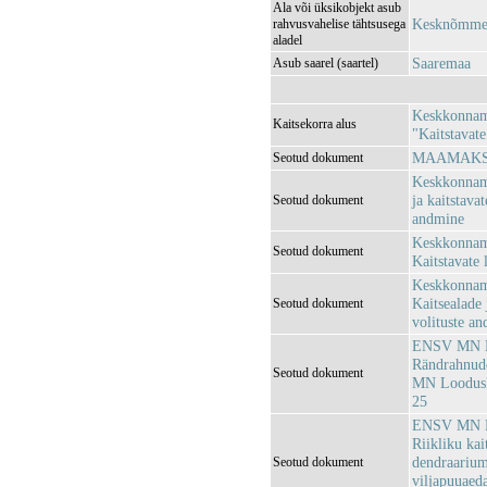
Ala või üksikobjekt asub
Kesknõmme 
rahvusvahelise tähtsusega
aladel
Saaremaa
Asub saarel (saartel)
Keskkonnami
Kaitsekorra alus
"Kaitstavate
MAAMAKSUS
Seotud dokument
Keskkonnami
ja kaitstava
Seotud dokument
andmine
Keskkonnami
Seotud dokument
Kaitstavate 
Keskkonnami
Kaitsealade 
Seotud dokument
volituste an
ENSV MN Loo
Rändrahnude
Seotud dokument
MN Looduska
25
ENSV MN Loo
Riikliku kai
dendraariumi
Seotud dokument
viljapuuaeda