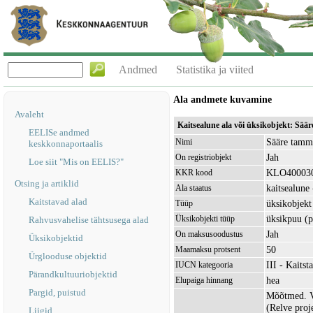
Andmed
Statistika ja viited
Ala andmete kuvamine
Avaleht
Kaitsealune ala või üksikobjekt: Sä
EELISe andmed
Sääre tamm
Nimi
keskkonnaportaalis
Jah
On registriobjekt
Loe siit "Mis on EELIS?"
KLO40003
KKR kood
Otsing ja artiklid
kaitsealune 
Ala staatus
Kaitstavad alad
üksikobjekt
Tüüp
üksikpuu (
Üksikobjekti tüüp
Rahvusvahelise tähtsusega alad
Jah
On maksusoodustus
Üksikobjektid
50
Maamaksu protsent
Ürglooduse objektid
III - Kaitst
IUCN kategooria
Pärandkultuuriobjektid
hea
Elupaiga hinnang
Pargid, puistud
Mõõtmed. V
(Relve proj
Liigid