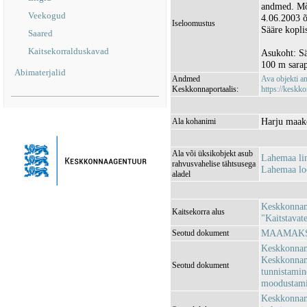
andmed. Mõ
Veekogud
4.06.2003 õ
Iseloomustus
Sääre kopl
Saared
Kaitsekorralduskavad
Asukoht: Sä
100 m sara
Abimaterjalid
Andmed
Ava objekti 
Keskkonnaportaalis:
https://keskko
Harju maako
Ala kohanimi
Ala või üksikobjekt asub
Lahemaa li
rahvusvahelise tähtsusega
Lahemaa lo
aladel
Keskkonnami
Kaitsekorra alus
"Kaitstavat
MAAMAKSU
Seotud dokument
Keskkonnami
Keskkonnami
Seotud dokument
tunnistamin
moodustami
Keskkonnami