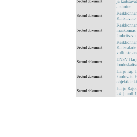
ja kaitstava
Seotud dokument
andmine
Keskkonnami
Seotud dokument
Kaitstavate 
Keskkonnami
maakonnas a
Seotud dokument
ümbritseva 
Keskkonnami
Kaitsealade 
Seotud dokument
volituste a
ENSV Harju
Seotud dokument
looduskaits
Harju raj. 
kuuluvate H
Seotud dokument
objektide k
Harju Rajoo
Seotud dokument
24. juunil 1