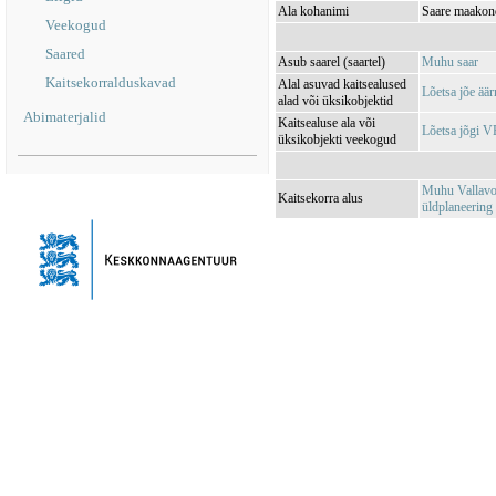
Ala kohanimi
Saare maakon
Veekogud
Saared
Asub saarel (saartel)
Muhu saar
Kaitsekorralduskavad
Alal asuvad kaitsealused
Lõetsa jõe ää
alad või üksikobjektid
Abimaterjalid
Kaitsealuse ala või
Lõetsa jõgi 
üksikobjekti veekogud
Muhu Vallavol
Kaitsekorra alus
üldplaneering