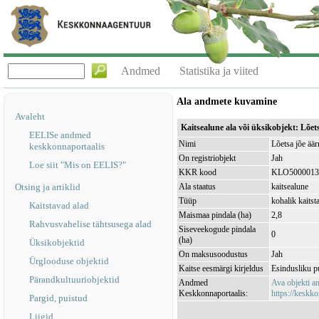
Andmed
Statistika ja viited
Ala andmete kuvamine
Avaleht
Kaitsealune ala või üksikobjekt: Lõe
EELISe andmed
Nimi
Lõetsa jõe äär
keskkonnaportaalis
On registriobjekt
Jah
Loe siit "Mis on EELIS?"
KKR kood
KLO5000013
Otsing ja artiklid
Ala staatus
kaitsealune
Tüüp
kohalik kaitst
Kaitstavad alad
Maismaa pindala (ha)
2,8
Rahvusvahelise tähtsusega alad
Siseveekogude pindala
0
(ha)
Üksikobjektid
On maksusoodustus
Jah
Ürglooduse objektid
Kaitse eesmärgi kirjeldus
Esindusliku pu
Pärandkultuuriobjektid
Andmed
Ava objekti 
Keskkonnaportaalis:
https://keskko
Pargid, puistud
Liigid