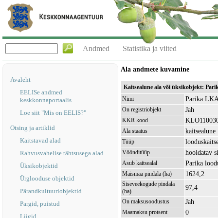
Andmed
Statistika ja viited
Ala andmete kuvamine
Avaleht
Kaitsealune ala või üksikobjekt: Pa
EELISe andmed
Parika LKA,
Nimi
keskkonnaportaalis
Jah
On registriobjekt
Loe siit "Mis on EELIS?"
KLO11003
KKR kood
Otsing ja artiklid
kaitsealune
Ala staatus
Kaitstavad alad
looduskaits
Tüüp
hooldatav s
Vöönditüüp
Rahvusvahelise tähtsusega alad
Parika loo
Asub kaitsealal
Üksikobjektid
1624,2
Maismaa pindala (ha)
Ürglooduse objektid
Siseveekogude pindala
97,4
Pärandkultuuriobjektid
(ha)
Jah
On maksusoodustus
Pargid, puistud
0
Maamaksu protsent
Liigid