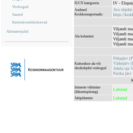
IV - Elupaig
IUCN kategooria
Veekogud
Ava objekt
Andmed
Saared
Keskkonnaportaalis:
https://kesk
Kaitsekorralduskavad
Viljandi ma
Abimaterjalid
Viljandi ma
Ala kohanimi
Viljandi ma
Viljandi ma
Pühajärv (
Väikejärv 
Kaitsealuse ala või
üksikobjekti veekogud
Adula oja
Parika jär
K
Inimeste viibimine
Lubatud
(liikumispiirang)
Lubatud
Jahipidamine