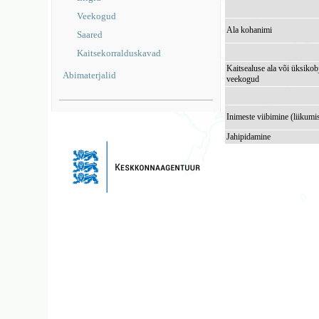
Veekogud
Ala kohanimi
Saared
Kaitsekorralduskavad
Kaitsealuse ala või üksikob
Abimaterjalid
veekogud
Inimeste viibimine (liikumi
Jahipidamine