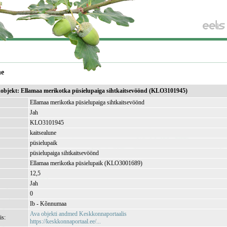
ne
ikobjekt: Ellamaa merikotka püsielupaiga sihtkaitsevöönd (KLO3101945)
Ellamaa merikotka püsielupaiga sihtkaitsevöönd
Jah
KLO3101945
kaitsealune
püsielupaik
püsielupaiga sihtkaitsevöönd
Ellamaa merikotka püsielupaik (KLO3001689)
12,5
Jah
0
Ib - Kõnnumaa
Ava objekti andmed Keskkonnaportaalis
is:
https://keskkonnaportaal.ee/...