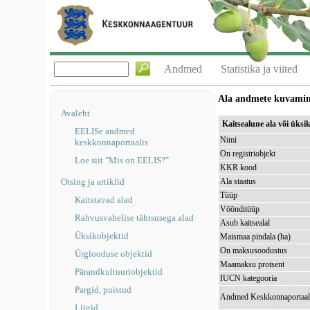
Andmed
Statistika ja viited
Ala andmete kuvami
Avaleht
Kaitsealune ala või üks
EELISe andmed
Nimi
keskkonnaportaalis
On registriobjekt
Loe siit "Mis on EELIS?"
KKR kood
Otsing ja artiklid
Ala staatus
Tüüp
Kaitstavad alad
Vöönditüüp
Rahvusvahelise tähtsusega alad
Asub kaitsealal
Üksikobjektid
Maismaa pindala (ha)
On maksusoodustus
Ürglooduse objektid
Maamaksu protsent
Pärandkultuuriobjektid
IUCN kategooria
Pargid, puistud
Andmed Keskkonnaportaal
Liigid