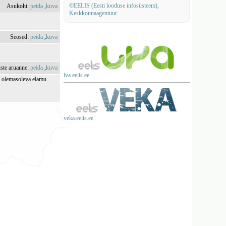
©EELIS (Eesti looduse infosüsteem),
Asukoht:
peida
,
kuva
Keskkonnaagentuur
Seosed:
peida
,
kuva
uste aruanne:
peida
,
kuva
lva.eelis.ee
l, olemasoleva elamu
)
veka.eelis.ee