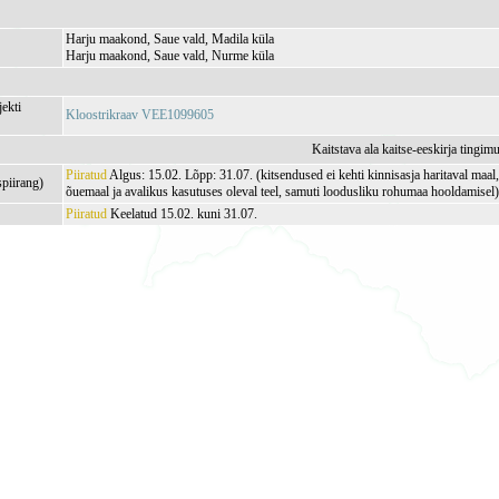
Harju maakond, Saue vald, Madila küla
Harju maakond, Saue vald, Nurme küla
jekti
Kloostrikraav VEE1099605
Kaitstava ala kaitse-eeskirja tingim
Piiratud
Algus: 15.02. Lõpp: 31.07. (kitsendused ei kehti kinnisasja haritaval maa
spiirang)
õuemaal ja avalikus kasutuses oleval teel, samuti loodusliku rohumaa hooldamisel
Piiratud
Keelatud 15.02. kuni 31.07.