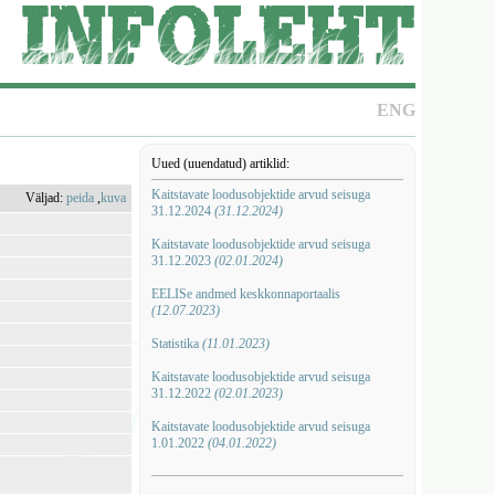
ENG
Uued (uuendatud) artiklid:
Kaitstavate loodusobjektide arvud seisuga
Väljad:
peida
,
kuva
31.12.2024
(31.12.2024)
Kaitstavate loodusobjektide arvud seisuga
31.12.2023
(02.01.2024)
EELISe andmed keskkonnaportaalis
(12.07.2023)
Statistika
(11.01.2023)
Kaitstavate loodusobjektide arvud seisuga
31.12.2022
(02.01.2023)
Kaitstavate loodusobjektide arvud seisuga
1.01.2022
(04.01.2022)