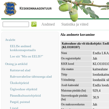
Andmed
Statistika ja viited
Ala andmete kuvamine
Avaleht
Kaitsealune ala või üksikobjekt: End
EELISe andmed
(KLO1101107)
keskkonnaportaalis
Endla LKA,
Nimi
Loe siit "Mis on EELIS?"
Jah
On registriobjekt
KLO11011
Otsing ja artiklid
KKR kood
kaitsealune
Ala staatus
Kaitstavad alad
looduskaits
Tüüp
Rahvusvahelise tähtsusega alad
looduslik s
Vöönditüüp
Üksikobjektid
Endla lood
Asub kaitsealal
Ürglooduse objektid
929,4
Maismaa pindala (ha)
Pärandkultuuriobjektid
Siseveekogude pindala
30,9
(ha)
Pargid, puistud
Jah
On maksusoodustus
Liigid