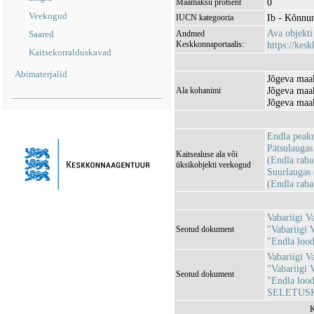
0
Maamaksu protsent
Veekogud
Ib - Kõnnu
IUCN kategooria
Ava objekt
Saared
Andmed
Keskkonnaportaalis:
https://kesk
Kaitsekorralduskavad
Abimaterjalid
Jõgeva maak
Jõgeva maa
Ala kohanimi
Jõgeva maak
Endla pea
Pätsulauga
Kaitsealuse ala või
(Endla rab
üksikobjekti veekogud
Suurlaugas
(Endla rab
Vabariigi V
"Vabariigi 
Seotud dokument
"Endla lood
Vabariigi V
"Vabariigi 
Seotud dokument
"Endla lood
SELETUSK
K