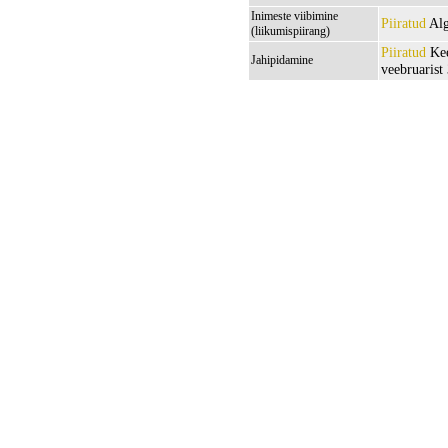
Inimeste viibimine
Piiratud
Alg
(liikumispiirang)
Piiratud
Kee
Jahipidamine
veebruarist 