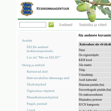
Andmed
Statistika ja viited
Ala andmete kuvami
Avaleht
Kaitsealune ala või ük
EELISe andmed
Nimi
keskkonnaportaalis
On registriobjekt
Loe siit "Mis on EELIS?"
KKR kood
Otsing ja artiklid
Ala staatus
Tüüp
Kaitstavad alad
Vöönditüüp
Rahvusvahelise tähtsusega alad
Asub kaitsealal
Üksikobjektid
Maismaa pindala (ha)
Siseveekogude pindala (ha
Ürglooduse objektid
On maksusoodustus
Pärandkultuuriobjektid
Maamaksu protsent
Pargid, puistud
IUCN kategooria
Liigid