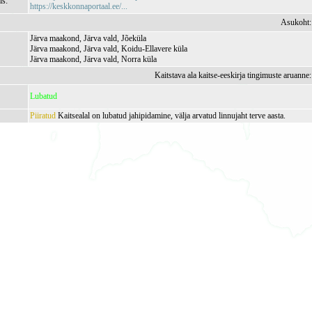
is:
https://keskkonnaportaal.ee/...
Asukoht
Järva maakond, Järva vald, Jõeküla
Järva maakond, Järva vald, Koidu-Ellavere küla
Järva maakond, Järva vald, Norra küla
Kaitstava ala kaitse-eeskirja tingimuste aruanne
Lubatud
Piiratud
Kaitsealal on lubatud jahipidamine, välja arvatud linnujaht terve aasta.