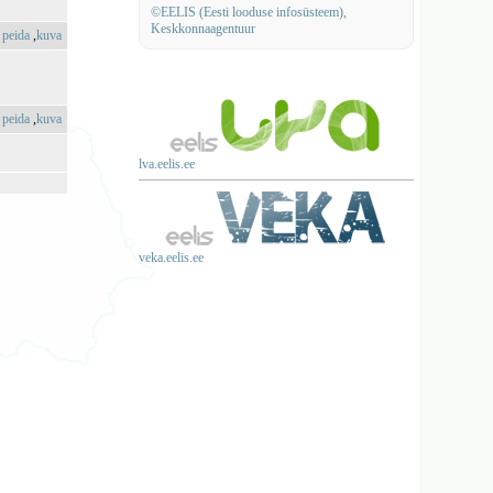
©EELIS (Eesti looduse infosüsteem),
Keskkonnaagentuur
:
peida
,
kuva
:
peida
,
kuva
lva.eelis.ee
veka.eelis.ee