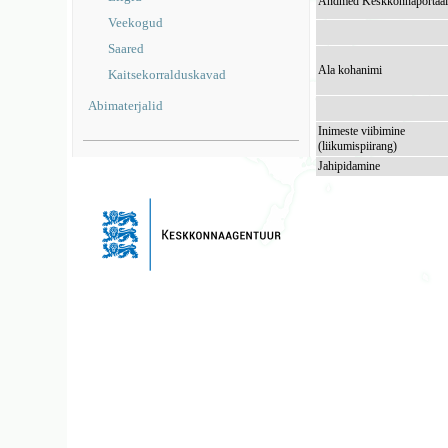
Andmed Keskkonnaportaal
Veekogud
Saared
Ala kohanimi
Kaitsekorralduskavad
Abimaterjalid
Inimeste viibimine
(liikumispiirang)
Jahipidamine