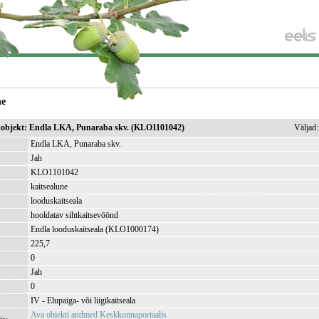
ne
sikobjekt: Endla LKA, Punaraba skv. (KLO1101042)
Väljad
Endla LKA, Punaraba skv.
Jah
KLO1101042
kaitsealune
looduskaitseala
hooldatav sihtkaitsevöönd
Endla looduskaitseala (KLO1000174)
225,7
)
0
Jah
0
IV - Elupaiga- või liigikaitseala
Ava objekti andmed Keskkonnaportaalis