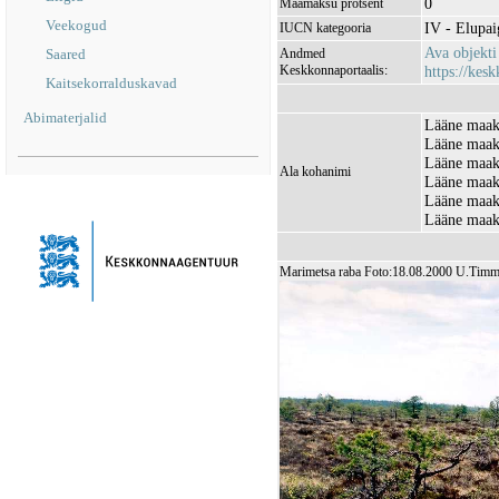
0
Maamaksu protsent
Veekogud
IV - Elupaig
IUCN kategooria
Ava objekt
Saared
Andmed
Keskkonnaportaalis:
https://kesk
Kaitsekorralduskavad
Abimaterjalid
Lääne maak
Lääne maak
Lääne maak
Ala kohanimi
Lääne maako
Lääne maak
Lääne maak
Marimetsa raba Foto:18.08.2000 U.Tim