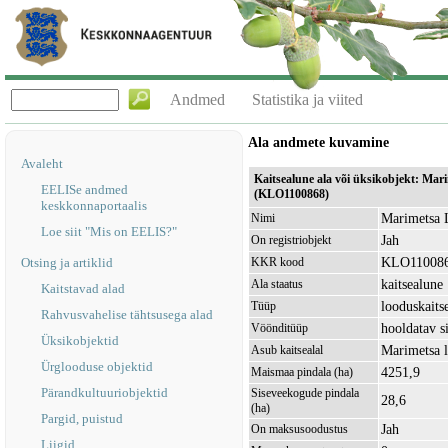
Andmed
Statistika ja viited
Ala andmete kuvamine
Avaleht
Kaitsealune ala või üksikobjekt: Ma
EELISe andmed
(KLO1100868)
keskkonnaportaalis
Marimetsa 
Nimi
Loe siit "Mis on EELIS?"
Jah
On registriobjekt
KLO11008
Otsing ja artiklid
KKR kood
kaitsealune
Ala staatus
Kaitstavad alad
looduskaits
Tüüp
Rahvusvahelise tähtsusega alad
hooldatav s
Vöönditüüp
Üksikobjektid
Marimetsa 
Asub kaitsealal
Ürglooduse objektid
4251,9
Maismaa pindala (ha)
Pärandkultuuriobjektid
Siseveekogude pindala
28,6
(ha)
Pargid, puistud
Jah
On maksusoodustus
Liigid