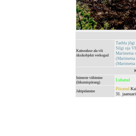
Taebla jõg
Silgi oja 
Kaitsealuse ala või
Marimetsa 
üksikobjekti veekogud
(Marimetsa
(Marimetsa
K
Inimeste viibimine
Lubatud
(liikumispiirang)
Piiratud
Kai
Jahipidamine
31. jaanuari