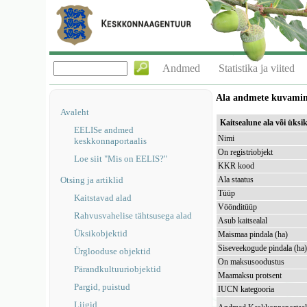
Andmed
Statistika ja viited
Ala andmete kuvami
Avaleht
Kaitsealune ala või üks
EELISe andmed
Nimi
keskkonnaportaalis
On registriobjekt
Loe siit "Mis on EELIS?"
KKR kood
Otsing ja artiklid
Ala staatus
Tüüp
Kaitstavad alad
Vöönditüüp
Rahvusvahelise tähtsusega alad
Asub kaitsealal
Üksikobjektid
Maismaa pindala (ha)
Siseveekogude pindala (ha
Ürglooduse objektid
On maksusoodustus
Pärandkultuuriobjektid
Maamaksu protsent
Pargid, puistud
IUCN kategooria
Liigid