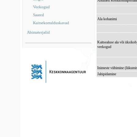
Andmed Keskkonnaportaal
Veekogud
Saared
Ala kohanimi
Kaitsekorralduskavad
Abimaterjalid
Kaitsealuse ala või üksikob
veekogud
Inimeste viibimine (liikumi
Jahipidamine