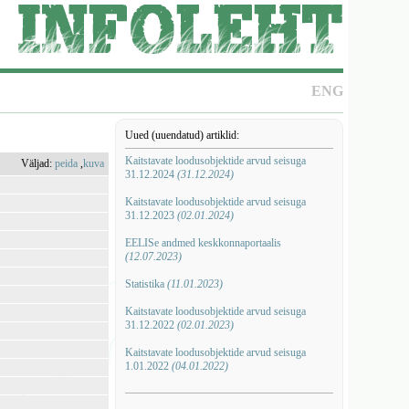
ENG
Uued (uuendatud) artiklid:
Kaitstavate loodusobjektide arvud seisuga
Väljad:
peida
,
kuva
31.12.2024
(31.12.2024)
Kaitstavate loodusobjektide arvud seisuga
31.12.2023
(02.01.2024)
EELISe andmed keskkonnaportaalis
(12.07.2023)
Statistika
(11.01.2023)
Kaitstavate loodusobjektide arvud seisuga
31.12.2022
(02.01.2023)
Kaitstavate loodusobjektide arvud seisuga
1.01.2022
(04.01.2022)