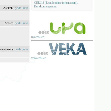
©EELIS (Eesti looduse infosüsteem),
Keskkonnaagentuur
Asukoht:
peida
,
kuva
Seosed:
peida
,
kuva
lva.eelis.ee
uste aruanne:
peida
,
kuva
veka.eelis.ee