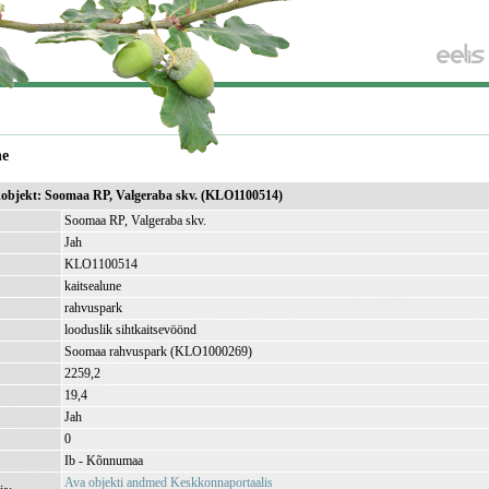
ne
ikobjekt: Soomaa RP, Valgeraba skv. (KLO1100514)
Soomaa RP, Valgeraba skv.
Jah
KLO1100514
kaitsealune
rahvuspark
looduslik sihtkaitsevöönd
Soomaa rahvuspark (KLO1000269)
2259,2
)
19,4
Jah
0
Ib - Kõnnumaa
Ava objekti andmed Keskkonnaportaalis