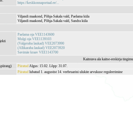
is:
https://keskkonnaportaal.ee/...
Viljandi maakond, Põhja-Sakala vald, Paelama küla
Viljandi maakond, Põhja-Sakala vald, Sandra küla
Paelama oja VEE1143600
Mulgi oja VEE1139103
jekti
(Valgeraba laukad) VEE2073990
(Allikaraba laukad) VEE2073920
Savimäe kraav VEE1143700
Kaitstava ala kaitse-eeskirja tingim
spiirang)
Piiratud
Algus: 15.02. Lõpp: 31.07.
Piiratud
lubatud 1. augustist 14. veebruarini ulukite arvukuse reguleerimine