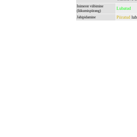
Inimeste viibimine
Lubatud
(liikumispiirang)
Piiratud
lub
Jahipidamine