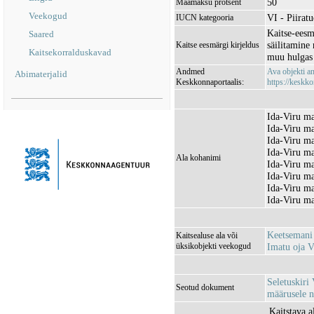
50
Maamaksu protsent
Veekogud
VI - Piirat
IUCN kategooria
Kaitse‑eesm
Saared
säilitamine 
Kaitse eesmärgi kirjeldus
Kaitsekorralduskavad
muu hulgas 
Andmed
Ava objekti 
Abimaterjalid
Keskkonnaportaalis:
https://keskko
Ida-Viru ma
Ida-Viru ma
Ida-Viru ma
Ida-Viru ma
Ala kohanimi
Ida-Viru m
Ida-Viru ma
Ida-Viru m
Ida-Viru ma
Keetsemani
Kaitsealuse ala või
üksikobjekti veekogud
Imatu oja
Seletuskiri 
Seotud dokument
määrusele n
Kaitstava a