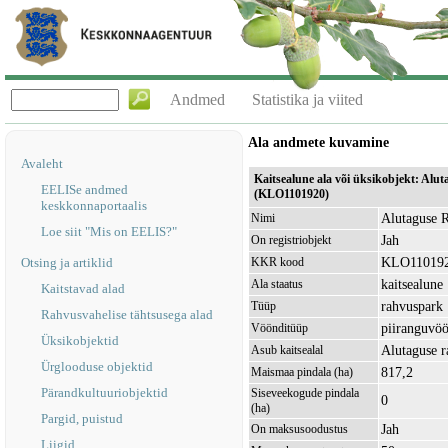
Andmed
Statistika ja viited
Ala andmete kuvamine
Avaleht
Kaitsealune ala või üksikobjekt: Alut
EELISe andmed
(KLO1101920)
keskkonnaportaalis
Alutaguse R
Nimi
Loe siit "Mis on EELIS?"
Jah
On registriobjekt
KLO11019
Otsing ja artiklid
KKR kood
kaitsealune
Ala staatus
Kaitstavad alad
rahvuspark
Tüüp
Rahvusvahelise tähtsusega alad
piiranguvö
Vöönditüüp
Üksikobjektid
Alutaguse 
Asub kaitsealal
Ürglooduse objektid
817,2
Maismaa pindala (ha)
Pärandkultuuriobjektid
Siseveekogude pindala
0
(ha)
Pargid, puistud
Jah
On maksusoodustus
Liigid