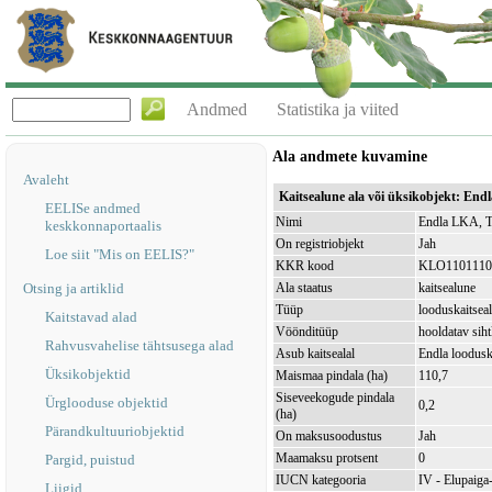
Andmed
Statistika ja viited
Ala andmete kuvamine
Avaleht
Kaitsealune ala või üksikobjekt: En
EELISe andmed
Nimi
Endla LKA, T
keskkonnaportaalis
On registriobjekt
Jah
Loe siit "Mis on EELIS?"
KKR kood
KLO1101110
Otsing ja artiklid
Ala staatus
kaitsealune
Tüüp
looduskaitsea
Kaitstavad alad
Vöönditüüp
hooldatav sih
Rahvusvahelise tähtsusega alad
Asub kaitsealal
Endla loodus
Üksikobjektid
Maismaa pindala (ha)
110,7
Siseveekogude pindala
Ürglooduse objektid
0,2
(ha)
Pärandkultuuriobjektid
On maksusoodustus
Jah
Maamaksu protsent
0
Pargid, puistud
IUCN kategooria
IV - Elupaiga- 
Liigid