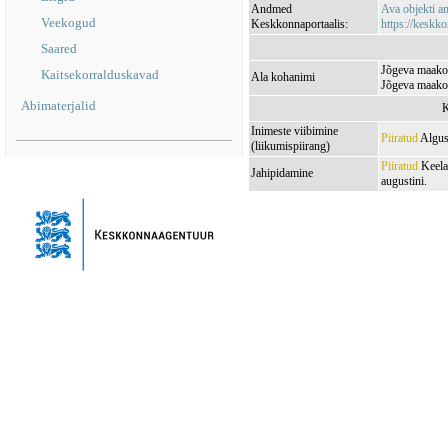
Andmed
Ava objekti 
Veekogud
Keskkonnaportaalis:
https://keskko
Saared
Jõgeva maakon
Kaitsekorralduskavad
Ala kohanimi
Jõgeva maakon
Abimaterjalid
K
Inimeste viibimine
Piiratud
Algus:
(liikumispiirang)
Piiratud
Keelat
Jahipidamine
augustini.