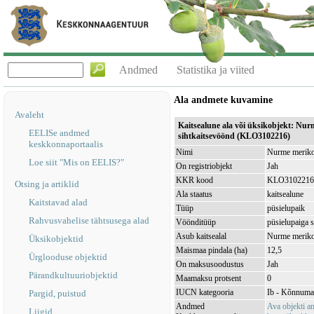
Andmed
Statistika ja viited
Ala andmete kuvamine
Avaleht
Kaitsealune ala või üksikobjekt: Nur
EELISe andmed
sihtkaitsevöönd (KLO3102216)
keskkonnaportaalis
Nimi
Nurme merikot
Loe siit "Mis on EELIS?"
On registriobjekt
Jah
KKR kood
KLO3102216
Otsing ja artiklid
Ala staatus
kaitsealune
Kaitstavad alad
Tüüp
püsielupaik
Rahvusvahelise tähtsusega alad
Vöönditüüp
püsielupaiga 
Asub kaitsealal
Nurme meriko
Üksikobjektid
Maismaa pindala (ha)
12,5
Ürglooduse objektid
On maksusoodustus
Jah
Pärandkultuuriobjektid
Maamaksu protsent
0
IUCN kategooria
Ib - Kõnnuma
Pargid, puistud
Andmed
Ava objekti 
Liigid