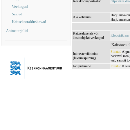
Keskkonnaportaalis:
https://keskko
Veekogud
Saared
Harju maakond
Ala kohanimi
Harju maakon
Kaitsekorralduskavad
Abimaterjalid
Kaitsealuse ala või
Kloostrikraa
üksikobjekti veekogud
Kaitstava a
Piiratud
Algus:
Inimeste viibimine
haritaval maal
(liikumispiirang)
teel, samuti 
Jahipidamine
Piiratud
Keelat