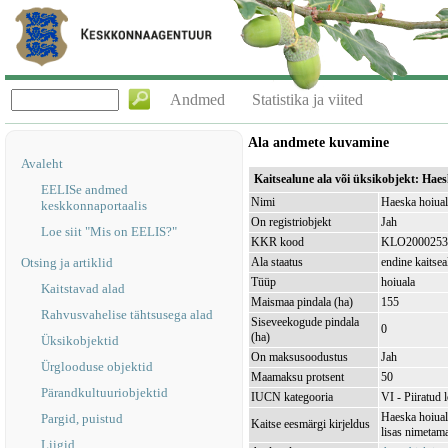
Andmed
Statistika ja viited
Ala andmete kuvamine
Avaleht
Kaitsealune ala või üksikobjekt: Ha
EELISe andmed
Nimi
Haeska hoiual
keskkonnaportaalis
On registriobjekt
Jah
Loe siit "Mis on EELIS?"
KKR kood
KLO2000253
Otsing ja artiklid
Ala staatus
endine kaitsea
Tüüp
hoiuala
Kaitstavad alad
Maismaa pindala (ha)
155
Rahvusvahelise tähtsusega alad
Siseveekogude pindala
0
(ha)
Üksikobjektid
On maksusoodustus
Jah
Ürglooduse objektid
Maamaksu protsent
50
Pärandkultuuriobjektid
IUCN kategooria
VI - Piiratud 
Haeska hoiual
Pargid, puistud
Kaitse eesmärgi kirjeldus
lisas nimetama
Liigid