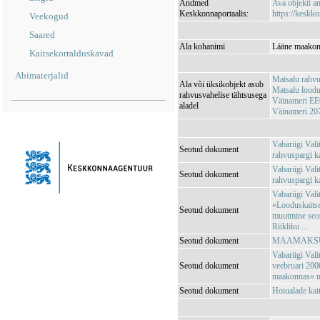
Andmed
Ava objekti 
Keskkonnaportaalis:
https://keskko
Veekogud
Saared
Ala kohanimi
Lääne maakond
Kaitsekorralduskavad
Abimaterjalid
Matsalu rahv
Ala või üksikobjekt asub
Matsalu loodu
rahvusvahelise tähtsusega
Väinameri E
aladel
Väinameri 20
Vabariigi Val
Seotud dokument
rahvuspargi ka
Vabariigi Val
Seotud dokument
rahvuspargi 
Vabariigi Vali
«Looduskaitse
Seotud dokument
muutmine seos
Riikliku ...
Seotud dokument
MAAMAKSUSE
Vabariigi Vali
Seotud dokument
veebruari 200
maakonnas» 
Seotud dokument
Hoiualade kai