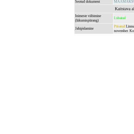
Seotud dokument
MAAMAKSUSE
Kaitstava a
Inimeste viibimine
Lubatud
(liikumispiirang)
Piiratud
Linnuj
Jahipidamine
november. Kopr