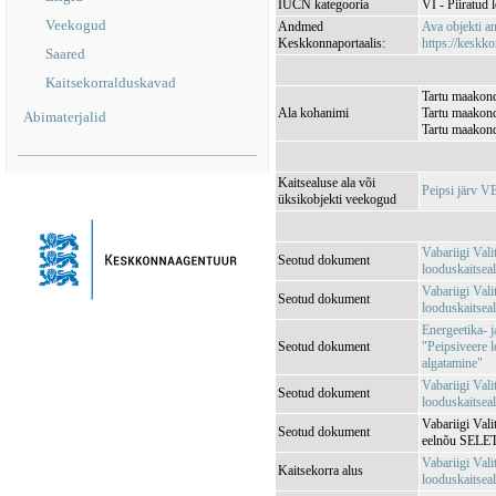
IUCN kategooria
VI - Piiratud 
Veekogud
Andmed
Ava objekti 
Keskkonnaportaalis:
https://keskko
Saared
Kaitsekorralduskavad
Tartu maakond,
Ala kohanimi
Tartu maakond
Abimaterjalid
Tartu maakond
Kaitsealuse ala või
Peipsi järv 
üksikobjekti veekogud
Vabariigi Val
Seotud dokument
looduskaitsea
Vabariigi Val
Seotud dokument
looduskaitse
Energeetika- 
Seotud dokument
"Peipsiveere 
algatamine"
Vabariigi Val
Seotud dokument
looduskaitseal
Vabariigi Vali
Seotud dokument
eelnõu SEL
Vabariigi Val
Kaitsekorra alus
looduskaitse