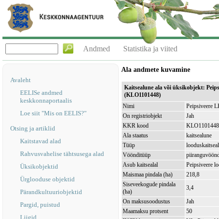
Andmed
Statistika ja viited
Ala andmete kuvamine
Avaleht
Kaitsealune ala või üksikobjekt: Peips
EELISe andmed
(KLO1101448)
keskkonnaportaalis
Nimi
Peipsiveere L
Loe siit "Mis on EELIS?"
On registriobjekt
Jah
KKR kood
KLO1101448
Otsing ja artiklid
Ala staatus
kaitsealune
Kaitstavad alad
Tüüp
looduskaitsea
Rahvusvahelise tähtsusega alad
Vöönditüüp
piiranguvöön
Asub kaitsealal
Peipsiveere 
Üksikobjektid
Maismaa pindala (ha)
218,8
Ürglooduse objektid
Siseveekogude pindala
3,4
Pärandkultuuriobjektid
(ha)
On maksusoodustus
Jah
Pargid, puistud
Maamaksu protsent
50
Liigid