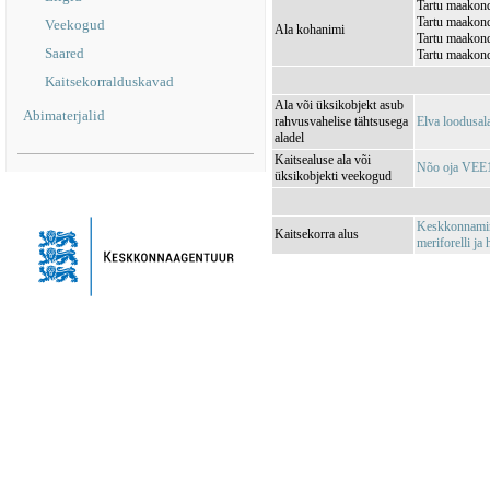
Tartu maakond
Tartu maakond
Veekogud
Ala kohanimi
Tartu maakond
Saared
Tartu maakond
Kaitsekorralduskavad
Ala või üksikobjekt asub
Abimaterjalid
rahvusvahelise tähtsusega
Elva loodusa
aladel
Kaitsealuse ala või
Nõo oja VEE
üksikobjekti veekogud
Keskkonnamini
Kaitsekorra alus
meriforelli ja