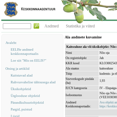
Andmed
Statistika ja viited
Ala andmete kuvamine
Avaleht
Kaitsealune ala või üksikobjekt: Nõ
EELISe andmed
Nimi
Nõo oja
keskkonnaportaalis
On registriobjekt
Jah
Loe siit "Mis on EELIS?"
KKR kood
KLO3002543
Otsing ja artiklid
Ala staatus
kaitsealune
Tüüp
kudemis- ja e
Kaitstavad alad
Siseveekogude pindala
1,93
Rahvusvahelise tähtsusega alad
(ha)
IUCN kategooria
IV - Elupaiga- 
Üksikobjektid
Nõo oja Nõo a
Iseloomustus
Ürglooduse objektid
(VEE1038300
Pärandkultuuriobjektid
Andmed
Ava objekti 
Keskkonnaportaalis:
https://keskko
Pargid, puistud
Liigid