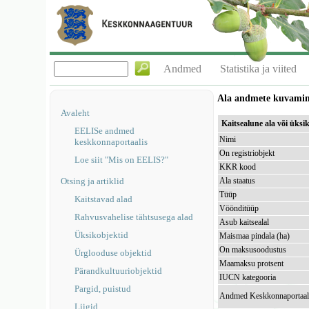
Andmed
Statistika ja viited
Ala andmete kuvami
Avaleht
Kaitsealune ala või üks
EELISe andmed
Nimi
keskkonnaportaalis
On registriobjekt
Loe siit "Mis on EELIS?"
KKR kood
Otsing ja artiklid
Ala staatus
Tüüp
Kaitstavad alad
Vöönditüüp
Rahvusvahelise tähtsusega alad
Asub kaitsealal
Üksikobjektid
Maismaa pindala (ha)
On maksusoodustus
Ürglooduse objektid
Maamaksu protsent
Pärandkultuuriobjektid
IUCN kategooria
Pargid, puistud
Andmed Keskkonnaportaal
Liigid