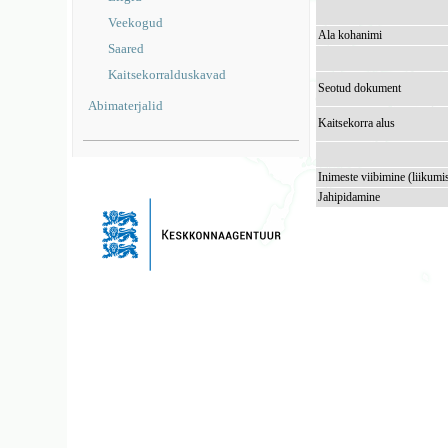
Veekogud
Ala kohanimi
Saared
Kaitsekorralduskavad
Seotud dokument
Abimaterjalid
Kaitsekorra alus
Inimeste viibimine (liikumi
Jahipidamine