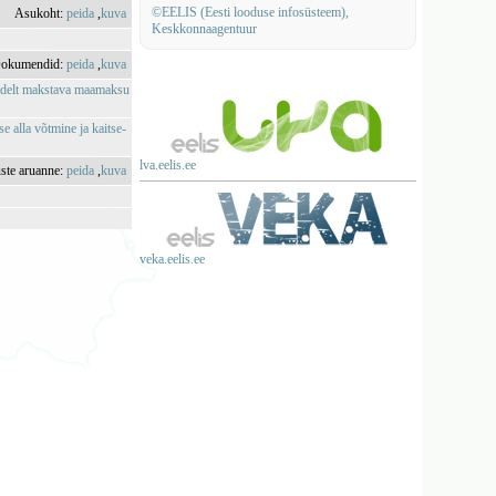
©EELIS (Eesti looduse infosüsteem),
Asukoht:
peida
,
kuva
Keskkonnaagentuur
okumendid:
peida
,
kuva
ikadelt makstava maamaksu
e alla võtmine ja kaitse-
lva.eelis.ee
uste aruanne:
peida
,
kuva
veka.eelis.ee