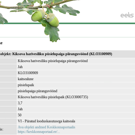
ne
ikobjekt: Kiksova harivesiliku püsielupaiga piiranguvöönd (KLO3100909)
Kiksova harivesiliku püsielupaiga piiranguvöönd
Jah
KLO3100909
kaitsealune
püsielupaik
püsielupaiga piiranguvöönd
Kiksova harivesiliku püsielupaik (KLO3000735)
3,7
Jah
50
VI - Piiratud looduskasutusega kaitseala
Ava objekti andmed Keskkonnaportaalis
is:
https://keskkonnaportaal.ee/...