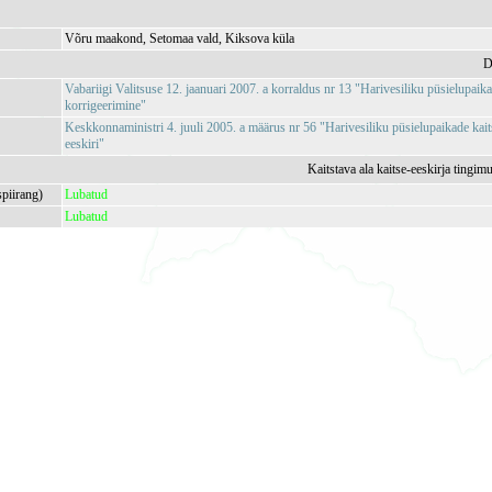
Võru maakond, Setomaa vald, Kiksova küla
D
Vabariigi Valitsuse 12. jaanuari 2007. a korraldus nr 13 "Harivesiliku püsielupa
korrigeerimine"
Keskkonnaministri 4. juuli 2005. a määrus nr 56 "Harivesiliku püsielupaikade kaits
eeskiri"
Kaitstava ala kaitse-eeskirja tingim
spiirang)
Lubatud
Lubatud