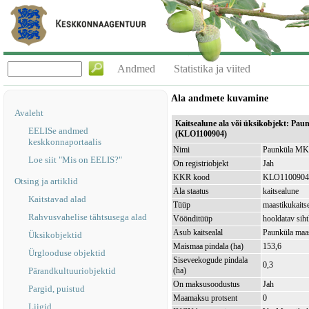
Andmed
Statistika ja viited
Ala andmete kuvamine
Avaleht
Kaitsealune ala või üksikobjekt: Pa
EELISe andmed
(KLO1100904)
keskkonnaportaalis
Nimi
Paunküla MKA
Loe siit "Mis on EELIS?"
On registriobjekt
Jah
KKR kood
KLO1100904
Otsing ja artiklid
Ala staatus
kaitsealune
Kaitstavad alad
Tüüp
maastikukaits
Rahvusvahelise tähtsusega alad
Vöönditüüp
hooldatav sih
Asub kaitsealal
Paunküla maa
Üksikobjektid
Maismaa pindala (ha)
153,6
Ürglooduse objektid
Siseveekogude pindala
0,3
Pärandkultuuriobjektid
(ha)
On maksusoodustus
Jah
Pargid, puistud
Maamaksu protsent
0
Liigid