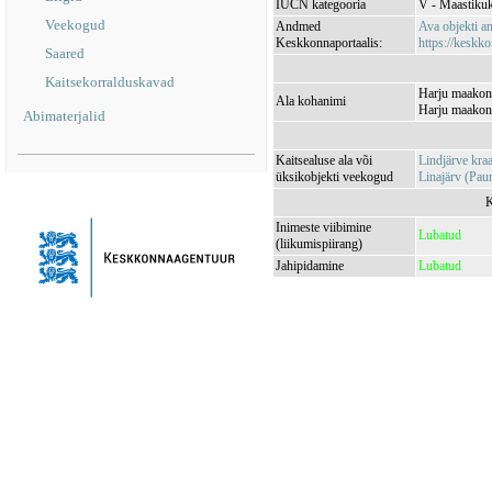
IUCN kategooria
V - Maastikuk
Veekogud
Andmed
Ava objekti 
Keskkonnaportaalis:
https://keskko
Saared
Kaitsekorralduskavad
Harju maakon
Ala kohanimi
Harju maakon
Abimaterjalid
Kaitsealuse ala või
Lindjärve kr
üksikobjekti veekogud
Linajärv (Pa
K
Inimeste viibimine
Lubatud
(liikumispiirang)
Jahipidamine
Lubatud