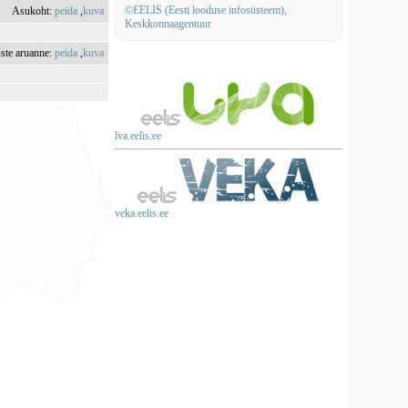
©EELIS (Eesti looduse infosüsteem),
Asukoht:
peida
,
kuva
Keskkonnaagentuur
uste aruanne:
peida
,
kuva
lva.eelis.ee
veka.eelis.ee