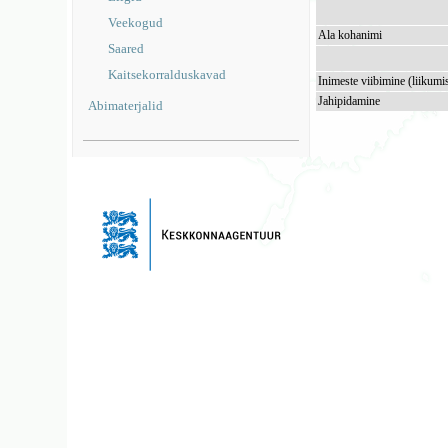
Veekogud
Ala kohanimi
Saared
Kaitsekorralduskavad
Inimeste viibimine (liikumi
Jahipidamine
Abimaterjalid