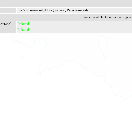
Ida-Viru maakond, Alutaguse vald, Peressaare küla
Kaitstava ala kaitse-eeskirja tingim
spiirang)
Lubatud
Lubatud