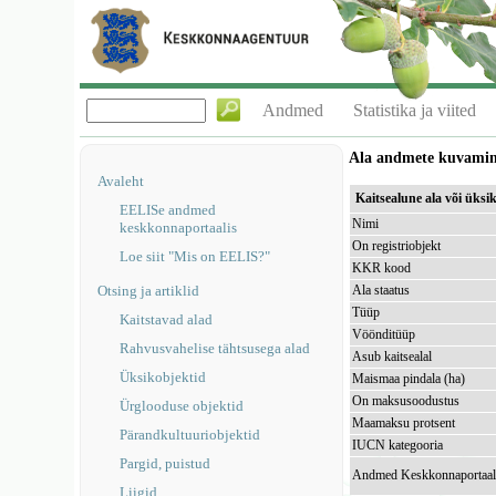
Andmed
Statistika ja viited
Ala andmete kuvami
Avaleht
Kaitsealune ala või üks
EELISe andmed
Nimi
keskkonnaportaalis
On registriobjekt
Loe siit "Mis on EELIS?"
KKR kood
Otsing ja artiklid
Ala staatus
Tüüp
Kaitstavad alad
Vöönditüüp
Rahvusvahelise tähtsusega alad
Asub kaitsealal
Üksikobjektid
Maismaa pindala (ha)
On maksusoodustus
Ürglooduse objektid
Maamaksu protsent
Pärandkultuuriobjektid
IUCN kategooria
Pargid, puistud
Andmed Keskkonnaportaal
Liigid