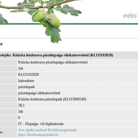
ne
ikobjekt: Küüska lendorava püsielupaiga sihtkaitsevöönd (KLO3102028)
Küüska lendorava püsielupaiga sihtkaitsevöönd
Jah
KLO3102028
kaitsealune
püsielupaik
püsielupaiga sihtkaitsevöönd
Küüska lendorava püsielupaik (KLO3000549)
38,1
Jah
0
IV - Elupaiga- või liigikaitseala
Ava objekti andmed Keskkonnaportaalis
is:
https://keskkonnaportaal.ee/...