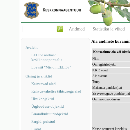
Andmed
Statistika ja viited
Ala andmete kuvami
Avaleht
Kaitsealune ala või üks
EELISe andmed
Nimi
keskkonnaportaalis
On registriobjekt
Loe siit "Mis on EELIS?"
KKR kood
Otsing ja artiklid
Ala staatus
Tüüp
Kaitstavad alad
Maismaa pindala (ha)
Rahvusvahelise tähtsusega alad
Siseveekogude pindala (ha
Üksikobjektid
On maksusoodustus
Ürglooduse objektid
Pärandkultuuriobjektid
Pargid, puistud
Liigid
Kaitse eesmärgi kirjeldus