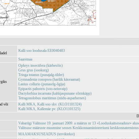
Kalli soo loodusala EE0040483
ladel
Saaremaa
Ophrys insectifera (kärbesõis)
Grus grus (sookurg)
Tringa totanus (punajalg-tilder)
Gymnadenia conopsea (harilik käoraamat)
rgiks
Lanius collurio (punaselg-õgija)
Epipactis palustris (soo-neiuvaip)
Dactylorhiza incarnata (kahkjaspunane sõrmkäpp)
Tetragonolobus maritimus (niidu-asparhernes)
ad või
Kalli MKA, Kalli soo skv. (KLO1101324)
Kalli MKA, Kallemäe pv. (KLO1101325)
D
Vabariigi Valitsuse 19. jaanuari 2009. a määrus nr 13 «Looduskaitseseaduse» aluse
Valitsuse määruste muutmine seoses Keskkonnaministeeriumi keskkonnateenistuste,
MAAMAKSUSEADUS (terviktekst)