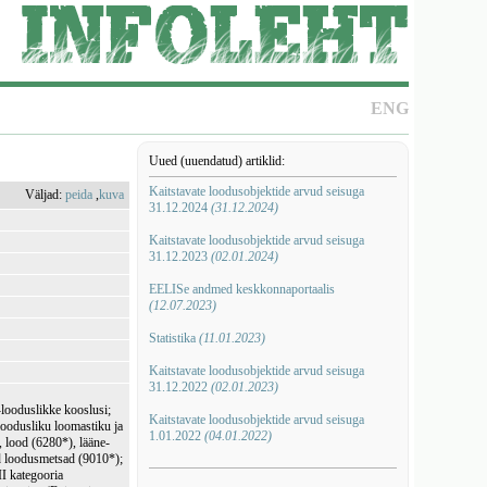
ENG
Uued (uuendatud) artiklid:
Kaitstavate loodusobjektide arvud seisuga
Väljad:
peida
,
kuva
31.12.2024
(31.12.2024)
Kaitstavate loodusobjektide arvud seisuga
31.12.2023
(02.01.2024)
EELISe andmed keskkonnaportaalis
(12.07.2023)
Statistika
(11.01.2023)
Kaitstavate loodusobjektide arvud seisuga
31.12.2022
(02.01.2023)
-looduslikke kooslusi;
Kaitstavate loodusobjektide arvud seisuga
loodusliku loomastiku ja
1.01.2022
(04.01.2022)
, lood (6280*), lääne-
d loodusmetsad (9010*);
III kategooria