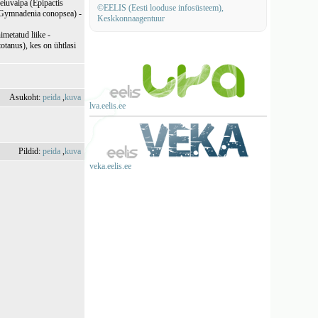
eiuvaipa (Epipactis
©EELIS (Eesti looduse infosüsteem),
 (Gymnadenia conopsea) -
Keskkonnaagentuur
imetatud liike -
totanus), kes on ühtlasi
Asukoht:
peida
,
kuva
lva.eelis.ee
Pildid:
peida
,
kuva
veka.eelis.ee