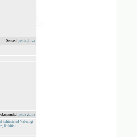
Seosed:
peida
,
kuva
okumendid:
peida
,
kuva
l kehtestatud Vabariigi
 Riikliku ...