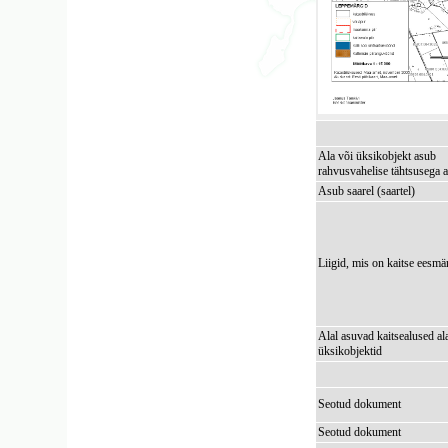
Ala või üksikobjekt asub
rahvusvahelise tähtsusega a
Asub saarel (saartel)
Liigid, mis on kaitse eesmä
Alal asuvad kaitsealused al
üksikobjektid
Seotud dokument
Seotud dokument