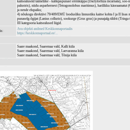
kaitsealuseid taimeliike - kahkjaspunast sõrmkäppa (Dactylorhiza incarnata), soo-n
palustris), niidu-asparhernest (Tetragonolobus maritimus), harilikku käoraamatut
ja nende elupaiku;
4) nõukogu direktiivi 79/409/EMÜ loodusliku linnustiku kaitse kohta I ja II lisas n
punaselg-õgijat (Lanius collurio), sookurge (Grus grus) ja punajalg-tildrit (Tringa 
III kategooria kaitsealused liigid.
Ava objekti andmed Keskkonnaportaalis
is:
https://keskkonnaportaal.ee/...
Saare maakond, Saaremaa vald, Kalli küla
Saare maakond, Saaremaa vald, Laevaranna küla
Saare maakond, Saaremaa vald, Tõnija küla