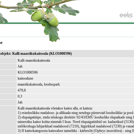
ne
ikobjekt: Kalli maastikukaitseala (KLO1000596)
Kalli maastikukaitseala
Jah
KLO1000596
kaitsealune
maastikukaitseala, looduspark
479,8
)
0,3
Jah
Kalli maastikukaitseala võetakse kaitse alla, et kaitsta:
1) esinduslikku madalsoo- ja allikaala ning nendega piirnevaid looduslikke ja pool
2) elupaigatüüpe, mida nõukogu direktiiv 92/43/EMÜ looduslike elupaikade ning 
taimestiku kaitse kohta nimetab I lisas. Need elupaigatüübid on: kadastikud (5130)
mõõkrohuga lubjarikkad madalsood (7210), liigirikkad madalsood (7230) ja vana
3) II kaitsekategooria kaitsealust taimeliiki - kärbesõit (Ophrys insectifera) - ning 