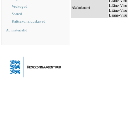
Lääne-Viru 
Lääne-Viru
Veekogud
Ala kohanimi
Lääne-Viru 
Saared
Lääne-Viru 
Kaitsekorralduskavad
Abimaterjalid