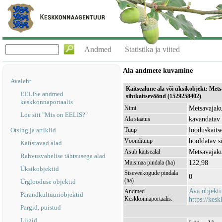
Andmed
Statistika ja viited
Ala andmete kuvamine
Avaleht
Kaitsealune ala või üksikobjekt: Mets
EELISe andmed
sihtkaitsevöönd (1529258402)
keskkonnaportaalis
Metsavajaku
Nimi
Loe siit "Mis on EELIS?"
kavandatav 
Ala staatus
looduskaits
Otsing ja artiklid
Tüüp
hooldatav s
Vöönditüüp
Kaitstavad alad
Metsavajaku
Asub kaitsealal
Rahvusvahelise tähtsusega alad
122,98
Maismaa pindala (ha)
Üksikobjektid
Siseveekogude pindala
0
(ha)
Ürglooduse objektid
Ava objekt
Andmed
Pärandkultuuriobjektid
Keskkonnaportaalis:
https://kesk
Pargid, puistud
Liigid