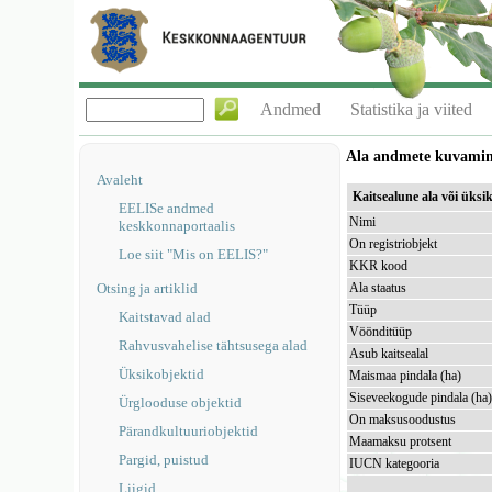
Andmed
Statistika ja viited
Ala andmete kuvami
Avaleht
Kaitsealune ala või ük
EELISe andmed
Nimi
keskkonnaportaalis
On registriobjekt
Loe siit "Mis on EELIS?"
KKR kood
Otsing ja artiklid
Ala staatus
Tüüp
Kaitstavad alad
Vöönditüüp
Rahvusvahelise tähtsusega alad
Asub kaitsealal
Üksikobjektid
Maismaa pindala (ha)
Siseveekogude pindala (ha
Ürglooduse objektid
On maksusoodustus
Pärandkultuuriobjektid
Maamaksu protsent
Pargid, puistud
IUCN kategooria
Liigid