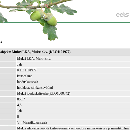
ne
sikobjekt: Mukri LKA, Mukri skv. (KLO1101977)
Mukri LKA, Mukri skv.
Jah
KLO1101977
kaitsealune
looduskaitseala
hooldatav sihtkaitsevöönd
Mukri looduskaitseala (KLO1000742)
855,7
)
4,5
Jah
0
V - Maastikukaitseala
Mukri sihtkaitsevööndi kaitse-eesmärk on looduse mitmekesisuse ja maastikuilme s