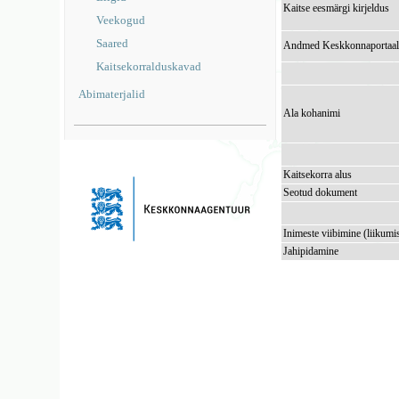
Kaitse eesmärgi kirjeldus
Veekogud
Saared
Andmed Keskkonnaportaal
Kaitsekorralduskavad
Abimaterjalid
Ala kohanimi
Kaitsekorra alus
Seotud dokument
Inimeste viibimine (liikumi
Jahipidamine