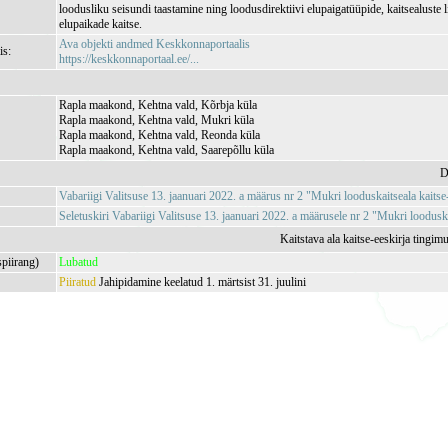
loodusliku seisundi taastamine ning loodusdirektiivi elupaigatüüpide, kaitsealuste l
elupaikade kaitse.
Ava objekti andmed Keskkonnaportaalis
is:
https://keskkonnaportaal.ee/...
Rapla maakond, Kehtna vald, Kõrbja küla
Rapla maakond, Kehtna vald, Mukri küla
Rapla maakond, Kehtna vald, Reonda küla
Rapla maakond, Kehtna vald, Saarepõllu küla
D
Vabariigi Valitsuse 13. jaanuari 2022. a määrus nr 2 "Mukri looduskaitseala kaitse
Seletuskiri Vabariigi Valitsuse 13. jaanuari 2022. a määrusele nr 2 "Mukri looduska
Kaitstava ala kaitse-eeskirja tingim
spiirang)
Lubatud
Piiratud
Jahipidamine keelatud 1. märtsist 31. juulini