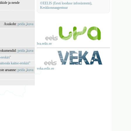
iikide ja nende
©EELIS (Eesti looduse infosüsteem),
Keskkonnaagentuur
Asukoht:
peida
,
kuva
lva.eelis.ee
okumendid:
peida
,
kuva
-eeskiri"
itseala kaitse-eeskiri"
veka.eelis.ee
uste aruanne:
peida
,
kuva