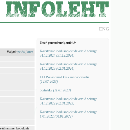
ENG
Uued (uuendatud) artiklid:
Kaitstavate loodusobjektide arvud seisuga
Väljad:
peida
,
kuva
31.12.2024
(31.12.2024)
Kaitstavate loodusobjektide arvud seisuga
31.12.2023
(02.01.2024)
EELISe andmed keskkonnaportaalis
(12.07.2023)
Statistika
(11.01.2023)
Kaitstavate loodusobjektide arvud seisuga
31.12.2022
(02.01.2023)
Kaitstavate loodusobjektide arvud seisuga
1.01.2022
(04.01.2022)
äilitamine, koosluste