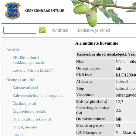
Andmed
Statistika ja viited
Ala andmete kuvamine
Avaleht
Kaitsealune ala või üksikobjekt: Vä
EELISe andmed
Vääna mõis
Nimi
keskkonnaportaalis
Jah
On registriobjekt
Loe siit "Mis on EELIS?"
KLO12004
KKR kood
Otsing ja artiklid
kaitsealune
Ala staatus
Kaitstavad alad
kaitsealune
Tüüp
piiranguvö
Vöönditüüp
Rahvusvahelise tähtsusega alad
12,3
Maismaa pindala (ha)
Üksikobjektid
Siseveekogude pindala
0,5
Ürglooduse objektid
(ha)
Jah
Pärandkultuuriobjektid
On maksusoodustus
50
Maamaksu protsent
Pargid, puistud
V - Maastik
IUCN kategooria
Liigid