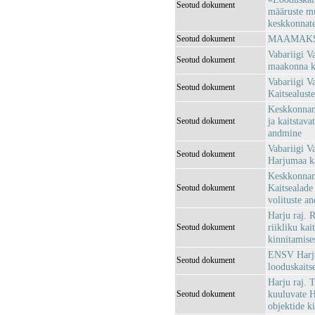
Seotud dokument
määruste m
keskkonnatee
MAAMAKSU
Seotud dokument
Vabariigi V
Seotud dokument
maakonna ka
Vabariigi V
Seotud dokument
Kaitsealuste
Keskkonnami
ja kaitstava
Seotud dokument
andmine
Vabariigi Va
Seotud dokument
Harjumaa ka
Keskkonnami
Kaitsealade 
Seotud dokument
volituste a
Harju raj. 
riikliku kai
Seotud dokument
kinnitamise
ENSV Harju
Seotud dokument
looduskaits
Harju raj. 
kuuluvate H
Seotud dokument
objektide k