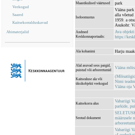
park
Maastikulised väärtused
Veekogud
Vääna park 
Saared
alla võetud
Iseloomustus
1959. a ots
Kaitsekorralduskavad
Asukoht: Vä
Ava objekt
Abimaterjalid
Andmed
Keskkonnaportaalis:
https://kesk
Harju maak
Ala kohanimi
Alal asuvad seos pargid,
Vääna mõis
puistud või arboreetumid
(Mõisatiig
Kaitsealuse ala või
Nimi tead
üksikobjekti veekogud
Vääna oja
Vabariigi V
Kaitsekorra alus
parkide, pui
SELETUSKIRI
määrusele nr
Seotud dokument
arboreetumi
Vabariigi V
«Looduskait