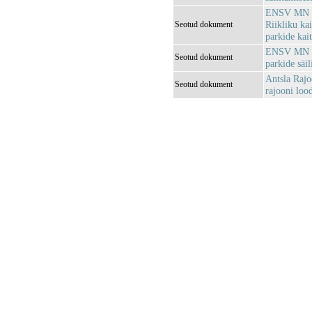
ENSV MN Loo
Riikliku ka
Seotud dokument
parkide kai
ENSV MN mä
Seotud dokument
parkide säil
Antsla Raj
Seotud dokument
rajooni loo