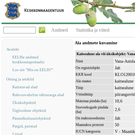
Andmed
Statistika ja viited
Ala andmete kuvamine
Avaleht
Kaitsealune ala või üksikobjekt: Va
EELISe andmed
Vana-Antsla
Nimi
keskkonnaportaalis
Jah
On registriobjekt
Loe siit "Mis on EELIS?"
KLO12001
KKR kood
Otsing ja artiklid
kaitsealune
Ala staatus
Kaitstavad alad
kaitsealune
Tüüp
piiranguvö
Vöönditüüp
Rahvusvahelise tähtsusega alad
10,6
Maismaa pindala (ha)
Üksikobjektid
Siseveekogude pindala
2,6
Ürglooduse objektid
(ha)
Jah
Pärandkultuuriobjektid
On maksusoodustus
50
Maamaksu protsent
Pargid, puistud
V - Maastik
IUCN kategooria
Liigid