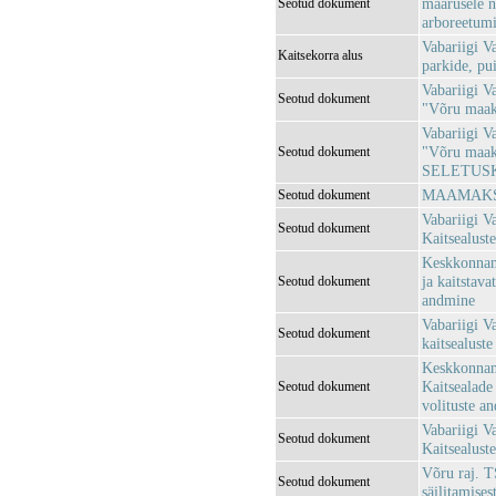
määrusele nr
Seotud dokument
arboreetumi
Vabariigi V
Kaitsekorra alus
parkide, pui
Vabariigi V
Seotud dokument
"Võru maako
Vabariigi V
"Võru maako
Seotud dokument
SELETUSK
MAAMAKSU
Seotud dokument
Vabariigi V
Seotud dokument
Kaitsealuste
Keskkonnami
ja kaitstava
Seotud dokument
andmine
Vabariigi V
Seotud dokument
kaitsealuste
Keskkonnami
Kaitsealade 
Seotud dokument
volituste a
Vabariigi V
Seotud dokument
Kaitsealuste
Võru raj. 
Seotud dokument
säilitamise