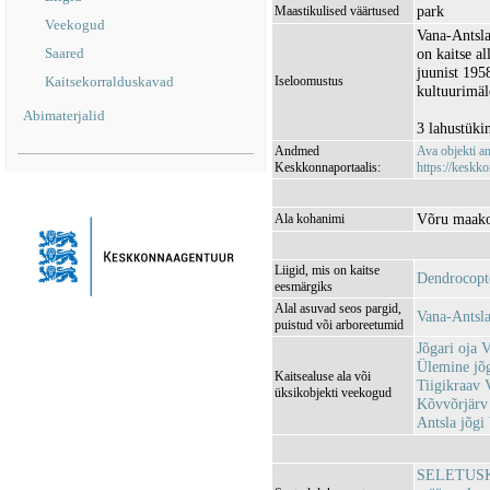
park
Maastikulised väärtused
Veekogud
Vana-Antsla
Saared
on kaitse a
juunist 1958
Kaitsekorralduskavad
Iseloomustus
kultuurimäl
Abimaterjalid
3 lahustüki
Andmed
Ava objekti 
Keskkonnaportaalis:
https://keskko
Võru maakon
Ala kohanimi
Liigid, mis on kaitse
Dendrocopt
eesmärgiks
Alal asuvad seos pargid,
Vana-Antsla
puistud või arboreetumid
Jõgari oja
Ülemine j
Kaitsealuse ala või
Tiigikraav
üksikobjekti veekogud
Kõvvõrjärv
Antsla jõg
SELETUSKIRI