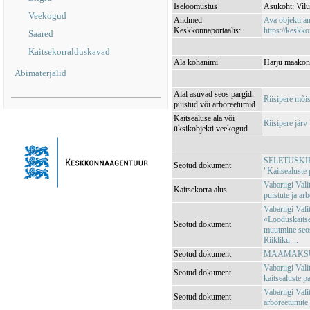
Iseloomustus
Asukoht: Vilum
Veekogud
Andmed
Ava objekti 
Keskkonnaportaalis:
https://keskko
Saared
Kaitsekorralduskavad
Ala kohanimi
Harju maakond
Abimaterjalid
Alal asuvad seos pargid,
Riisipere mõi
puistud või arboreetumid
Kaitsealuse ala või
Riisipere jä
üksikobjekti veekogud
SELETUSKIRI V
Seotud dokument
"Kaitsealuste 
Vabariigi Val
Kaitsekorra alus
puistute ja ar
Vabariigi Vali
«Looduskaitse
Seotud dokument
muutmine seos
Riikliku ...
Seotud dokument
MAAMAKSUSE
Vabariigi Val
Seotud dokument
kaitsealuste pa
Vabariigi Vali
Seotud dokument
arboreetumite 