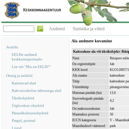
Andmed
Statistika ja viited
Ala andmete kuvamine
Avaleht
Kaitsealune ala või üksikobjekt: Rii
EELISe andmed
Nimi
Riisipere mõi
keskkonnaportaalis
On registriobjekt
Jah
Loe siit "Mis on EELIS?"
KKR kood
KLO1200571
Otsing ja artiklid
Ala staatus
kaitsealune
Tüüp
kaitsealune pa
Kaitstavad alad
Vöönditüüp
piiranguvöön
Rahvusvahelise tähtsusega alad
Maismaa pindala (ha)
13,6
Üksikobjektid
Siseveekogude pindala
4,2
(ha)
Ürglooduse objektid
On maksusoodustus
Jah
Pärandkultuuriobjektid
Maamaksu protsent
50
IUCN kategooria
V - Maastikuk
Pargid, puistud
Maastikulised väärtused
park
Liigid