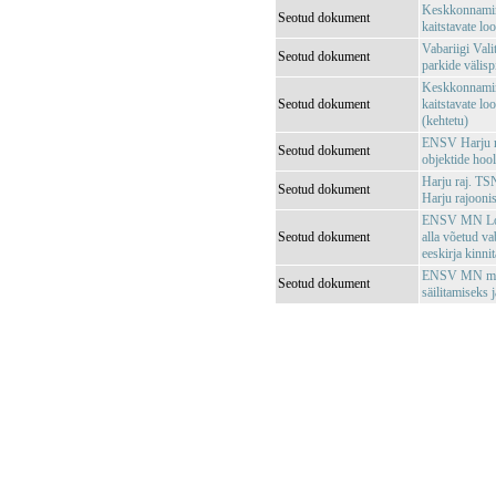
Keskkonnamini
Seotud dokument
kaitstavate lo
Vabariigi Vali
Seotud dokument
parkide välisp
Keskkonnamini
Seotud dokument
kaitstavate lo
(kehtetu)
ENSV Harju r
Seotud dokument
objektide hoo
Harju raj. TS
Seotud dokument
Harju rajoonis
ENSV MN Loodu
Seotud dokument
alla võetud va
eeskirja kinni
ENSV MN määru
Seotud dokument
säilitamiseks 