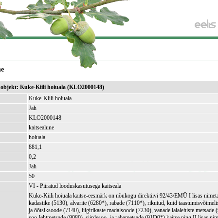
ne
ikobjekt: Kuke-Kiili hoiuala (KLO2000148)
Kuke-Kiili hoiuala
Jah
KLO2000148
kaitsealune
hoiuala
881,1
)
0,2
Jah
50
VI - Piiratud looduskasutusega kaitseala
Kuke-Kiili hoiuala kaitse-eesmärk on nõukogu direktiivi 92/43/EMÜ I lisas nimeta
kadastike (5130), alvarite (6280*), rabade (7110*), rikutud, kuid taastumisvõimelis
ja õõtsiksoode (7140), liigirikaste madalsoode (7230), vanade laialehiste metsade 
soo-lehtmetsade (9080), siirdesoo- ja rabametsade (91D0*) kaitse ning II lisas nime