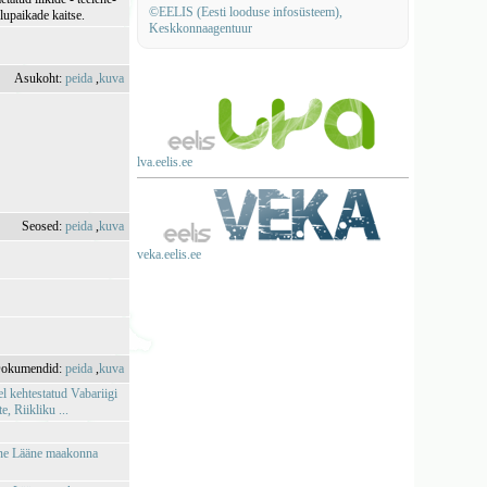
©EELIS (Eesti looduse infosüsteem),
lupaikade kaitse.
Keskkonnaagentuur
Asukoht:
peida
,
kuva
lva.eelis.ee
Seosed:
peida
,
kuva
veka.eelis.ee
okumendid:
peida
,
kuva
l kehtestatud Vabariigi
 Riikliku ...
mine Lääne maakonna