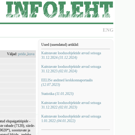
ENG
Uued (uuendatud) artiklid:
Kaitstavate loodusobjektide arvud seisuga
Väljad:
peida
,
kuva
31.12.2024
(31.12.2024)
Kaitstavate loodusobjektide arvud seisuga
31.12.2023
(02.01.2024)
EELISe andmed keskkonnaportaalis
(12.07.2023)
Statistika
(11.01.2023)
Kaitstavate loodusobjektide arvud seisuga
31.12.2022
(02.01.2023)
Kaitstavate loodusobjektide arvud seisuga
1.01.2022
(04.01.2022)
tud elupaigatüüpide -
te rabade (7120), siirde-
(9020*), soostuvate ja
tatud liikide - teelehe-