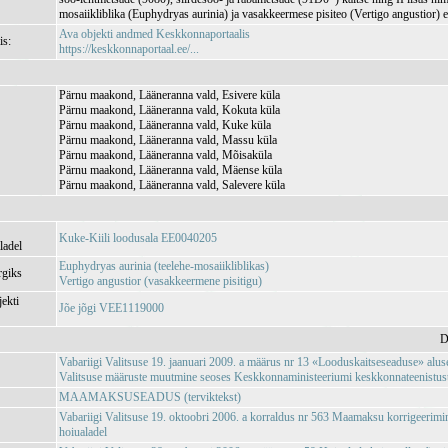
mosaiikliblika (Euphydryas aurinia) ja vasakkeermese pisiteo (Vertigo angustior) e
Ava objekti andmed Keskkonnaportaalis
is:
https://keskkonnaportaal.ee/...
Pärnu maakond, Lääneranna vald, Esivere küla
Pärnu maakond, Lääneranna vald, Kokuta küla
Pärnu maakond, Lääneranna vald, Kuke küla
Pärnu maakond, Lääneranna vald, Massu küla
Pärnu maakond, Lääneranna vald, Mõisaküla
Pärnu maakond, Lääneranna vald, Mäense küla
Pärnu maakond, Lääneranna vald, Salevere küla
Kuke-Kiili loodusala EE0040205
ladel
Euphydryas aurinia (teelehe-mosaiikliblikas)
rgiks
Vertigo angustior (vasakkeermene pisitigu)
jekti
Jõe jõgi VEE1119000
D
Vabariigi Valitsuse 19. jaanuari 2009. a määrus nr 13 «Looduskaitseseaduse» aluse
Valitsuse määruste muutmine seoses Keskkonnaministeeriumi keskkonnateenistuste,
MAAMAKSUSEADUS (terviktekst)
Vabariigi Valitsuse 19. oktoobri 2006. a korraldus nr 563 Maamaksu korrigeeri
hoiualadel