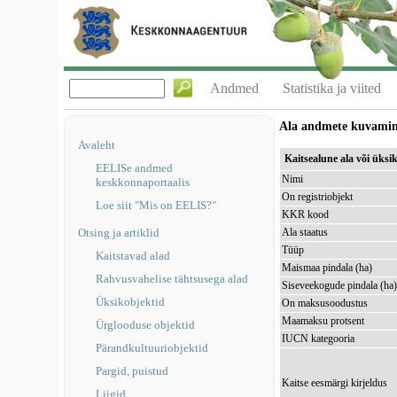
Andmed
Statistika ja viited
Ala andmete kuvami
Avaleht
Kaitsealune ala või üks
EELISe andmed
Nimi
keskkonnaportaalis
On registriobjekt
Loe siit "Mis on EELIS?"
KKR kood
Otsing ja artiklid
Ala staatus
Tüüp
Kaitstavad alad
Maismaa pindala (ha)
Rahvusvahelise tähtsusega alad
Siseveekogude pindala (ha
Üksikobjektid
On maksusoodustus
Maamaksu protsent
Ürglooduse objektid
IUCN kategooria
Pärandkultuuriobjektid
Pargid, puistud
Kaitse eesmärgi kirjeldus
Liigid