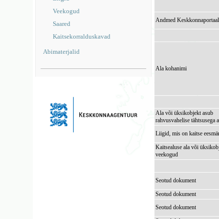
Veekogud
Andmed Keskkonnaportaal
Saared
Kaitsekorralduskavad
Abimaterjalid
Ala kohanimi
Ala või üksikobjekt asub
rahvusvahelise tähtsusega a
Liigid, mis on kaitse eesmä
Kaitsealuse ala või üksikob
veekogud
Seotud dokument
Seotud dokument
Seotud dokument