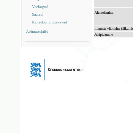
Veekogud
Ala kohanimi
Saared
Kaitsekorralduskavad
Inimeste viibimine (liikumi
Abimaterjalid
Jahipidamine