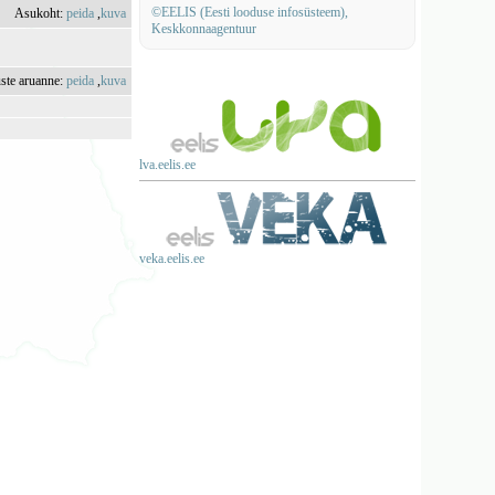
©EELIS (Eesti looduse infosüsteem),
Asukoht:
peida
,
kuva
Keskkonnaagentuur
uste aruanne:
peida
,
kuva
lva.eelis.ee
veka.eelis.ee