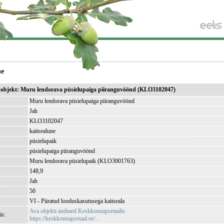
ne
ikobjekt: Muru lendorava püsielupaiga piiranguvöönd (KLO3102047)
Muru lendorava püsielupaiga piiranguvöönd
Jah
KLO3102047
kaitsealune
püsielupaik
püsielupaiga piiranguvöönd
Muru lendorava püsielupaik (KLO3001763)
148,9
Jah
50
VI - Piiratud looduskasutusega kaitseala
Ava objekti andmed Keskkonnaportaalis
is:
https://keskkonnaportaal.ee/...