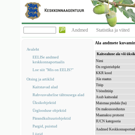
Andmed
Statistika ja viited
Ala andmete kuvami
Avaleht
Kaitsealune ala või üks
EELISe andmed
Nimi
keskkonnaportaalis
On registriobjekt
Loe siit "Mis on EELIS?"
KKR kood
Otsing ja artiklid
Ala staatus
Tüüp
Kaitstavad alad
Vöönditüüp
Rahvusvahelise tähtsusega alad
Asub kaitsealal
Üksikobjektid
Maismaa pindala (ha)
On maksusoodustus
Ürglooduse objektid
Maamaksu protsent
Pärandkultuuriobjektid
IUCN kategooria
Pargid, puistud
Andmed Keskkonnaportaal
Liigid