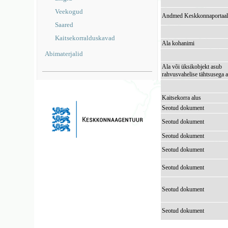
Veekogud
Andmed Keskkonnaportaal
Saared
Kaitsekorralduskavad
Ala kohanimi
Abimaterjalid
Ala või üksikobjekt asub
rahvusvahelise tähtsusega a
Kaitsekorra alus
Seotud dokument
Seotud dokument
Seotud dokument
Seotud dokument
Seotud dokument
Seotud dokument
Seotud dokument