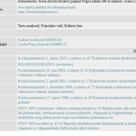
Iseloomustus: Kesk-devoni liivakivi paljand Peipsi kaldal 200 m ulatuses. (vana 
Ava objekti andmed Keskkonnaportaalis
is:
https://keskkonnaportaal.ee/...
Tartu maakond, Peipsiääre vald, Kallaste linn
Kallaste loodusala EE0080320
ladel
Loode-Peipsi linnuala EE0080112
D
Keskkonnaministri 1. märtsi 2023. a määrus nr 10 "Kaitstavate looduse üksikobjekt
MAAMAKSUSEADUS (terviktekst)
Keskkonnaministri 19. mai 2004. a määrus nr 52 Kaitsealade ja kaitstavate loodus
valitsemise volituste andmine
Keskkonnaministri 2. aprilli 2003. a määrus nr 27 Kaitstavate looduse üksikobjekti
Keskkonnaministri 1. detsembri 2000. a määrus nr 73 Kaitsealade ja kaitstavate l
valitsemise volituste andmine (kehtetu)
Keskkonnaministri 17. märtsi 1999. a määrus nr 29 Kaitstavate loodusobjektide val
andmine
ENSV MN Looduskaitse Valitsuse juhataja käskkiri nr 26 Riikliku kaitse alla võe
üksikelementide, dendraariumide ja katsekultuuride, viljapuude ja viljapuuaedade,
kivikülvide ning põliste puude kaitse korraldamise põhimääruse ki
ENSV MN korraldus nr 331-k Maastiku üksikelementide dendraariumide ja katsek
viljapuude ja viljapuuaedade riikliku kaitse alla võtmisest