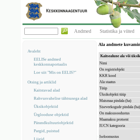
Andmed
Statistika ja viited
Ala andmete kuvami
Avaleht
Kaitsealune ala või üksi
EELISe andmed
Nimi
keskkonnaportaalis
On registriobjekt
Loe siit "Mis on EELIS?"
KKR kood
Otsing ja artiklid
Ala staatus
Tüüp
Kaitstavad alad
Üksikobjekti tüüp
Rahvusvahelise tähtsusega alad
Maismaa pindala (ha)
Üksikobjektid
Siseveekogude pindala (ha
On maksusoodustus
Ürglooduse objektid
Maamaksu protsent
Pärandkultuuriobjektid
IUCN kategooria
Pargid, puistud
Iseloomustus
Liigid