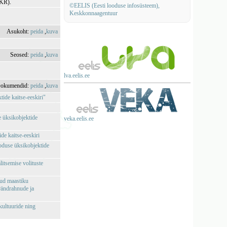
LKR).
©EELIS (Eesti looduse infosüsteem),
Keskkonnaagentuur
Asukoht:
peida
,
kuva
Seosed:
peida
,
kuva
lva.eelis.ee
okumendid:
peida
,
kuva
ide kaitse-eeskiri"
e üksikobjektide
veka.eelis.ee
de kaitse-eeskiri
ooduse üksikobjektide
itsemise volituste
tud maastiku
 rändrahnude ja
ultuuride ning