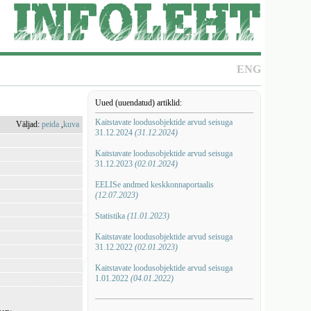
ENG
Uued (uuendatud) artiklid:
Kaitstavate loodusobjektide arvud seisuga
Väljad:
peida
,
kuva
31.12.2024
(31.12.2024)
Kaitstavate loodusobjektide arvud seisuga
31.12.2023
(02.01.2024)
EELISe andmed keskkonnaportaalis
(12.07.2023)
Statistika
(11.01.2023)
Kaitstavate loodusobjektide arvud seisuga
31.12.2022
(02.01.2023)
Kaitstavate loodusobjektide arvud seisuga
1.01.2022
(04.01.2022)