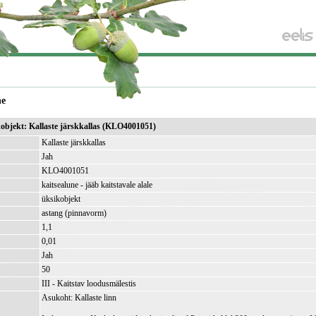
ne
kobjekt: Kallaste järskkallas (KLO4001051)
Kallaste järskkallas
Jah
KLO4001051
kaitsealune - jääb kaitstavale alale
üksikobjekt
astang (pinnavorm)
1,1
)
0,01
Jah
50
III - Kaitstav loodusmälestis
Asukoht: Kallaste linn