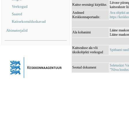
Liivase piira
Kaitse eesmärgi kirjeldus
Veekogud
kaitsealuste li
Andmed
Ava objekti 
Saared
Keskkonnaportaalis:
https://keskko
Kaitsekorralduskavad
Abimaterjalid
Lääne maakond
Ala kohanimi
Lääne maakond
Kaitsealuse ala või
Spithami ran
üksikobjekti veekogud
Seletuskiri Va
Seotud dokument
"Nõva looduska