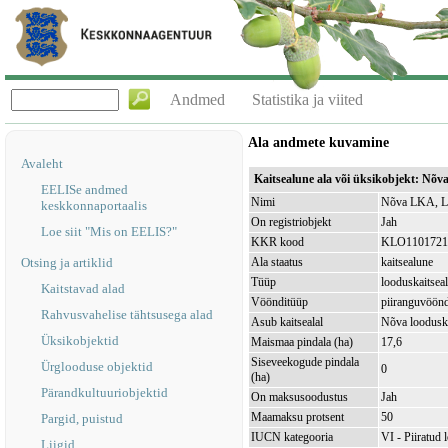
Andmed
Statistika ja viited
Ala andmete kuvamine
Avaleht
Kaitsealune ala või üksikobjekt: Nõ
EELISe andmed
Nimi
Nõva LKA, Li
keskkonnaportaalis
On registriobjekt
Jah
Loe siit "Mis on EELIS?"
KKR kood
KLO1101721
Otsing ja artiklid
Ala staatus
kaitsealune
Tüüp
looduskaitsea
Kaitstavad alad
Vöönditüüp
piiranguvöön
Rahvusvahelise tähtsusega alad
Asub kaitsealal
Nõva loodusk
Üksikobjektid
Maismaa pindala (ha)
17,6
Siseveekogude pindala
Ürglooduse objektid
0
(ha)
Pärandkultuuriobjektid
On maksusoodustus
Jah
Maamaksu protsent
50
Pargid, puistud
IUCN kategooria
VI - Piiratud 
Liigid