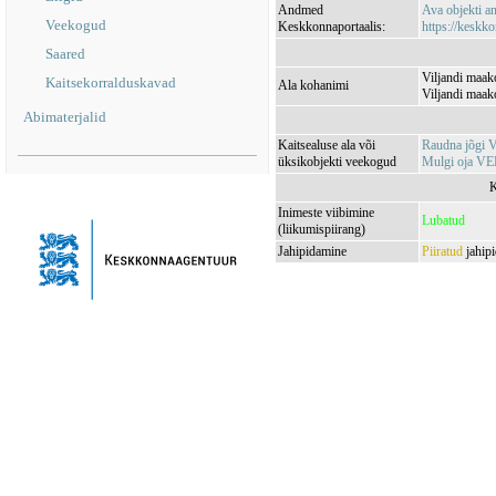
Andmed
Ava objekti 
Veekogud
Keskkonnaportaalis:
https://keskko
Saared
Viljandi maak
Kaitsekorralduskavad
Ala kohanimi
Viljandi maak
Abimaterjalid
Kaitsealuse ala või
Raudna jõgi
üksikobjekti veekogud
Mulgi oja V
K
Inimeste viibimine
Lubatud
(liikumispiirang)
Jahipidamine
Piiratud
jahipi