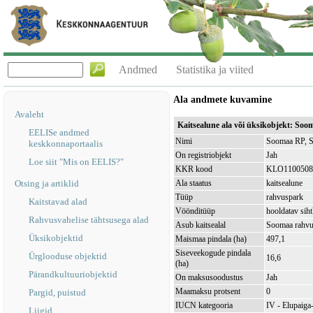
Andmed
Statistika ja viited
Ala andmete kuvamine
Avaleht
Kaitsealune ala või üksikobjekt: So
EELISe andmed
Nimi
Soomaa RP, S
keskkonnaportaalis
On registriobjekt
Jah
Loe siit "Mis on EELIS?"
KKR kood
KLO1100508
Otsing ja artiklid
Ala staatus
kaitsealune
Tüüp
rahvuspark
Kaitstavad alad
Vöönditüüp
hooldatav sih
Rahvusvahelise tähtsusega alad
Asub kaitsealal
Soomaa rahv
Üksikobjektid
Maismaa pindala (ha)
497,1
Siseveekogude pindala
Ürglooduse objektid
16,6
(ha)
Pärandkultuuriobjektid
On maksusoodustus
Jah
Maamaksu protsent
0
Pargid, puistud
IUCN kategooria
IV - Elupaiga- 
Liigid