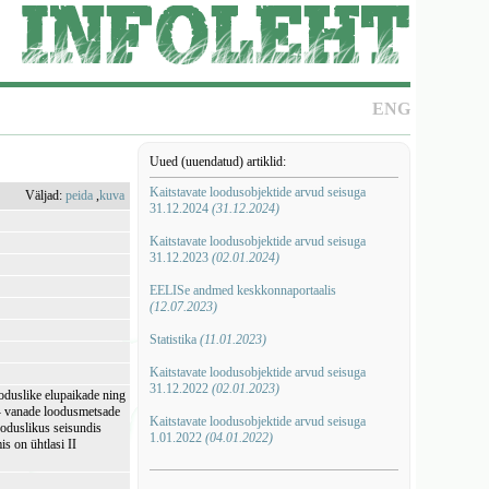
ENG
Uued (uuendatud) artiklid:
Kaitstavate loodusobjektide arvud seisuga
Väljad:
peida
,
kuva
31.12.2024
(31.12.2024)
Kaitstavate loodusobjektide arvud seisuga
31.12.2023
(02.01.2024)
EELISe andmed keskkonnaportaalis
(12.07.2023)
Statistika
(11.01.2023)
Kaitstavate loodusobjektide arvud seisuga
31.12.2022
(02.01.2023)
oduslike elupaikade ning
e - vanade loodusmetsade
Kaitstavate loodusobjektide arvud seisuga
ooduslikus seisundis
1.01.2022
(04.01.2022)
is on ühtlasi II