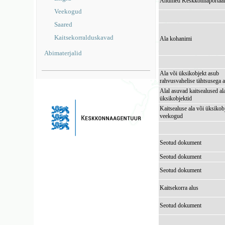
Andmed Keskkonnaportaal
Veekogud
Saared
Kaitsekorralduskavad
Ala kohanimi
Abimaterjalid
Ala või üksikobjekt asub
rahvusvahelise tähtsusega a
Alal asuvad kaitsealused al
üksikobjektid
Kaitsealuse ala või üksikob
veekogud
Seotud dokument
Seotud dokument
Seotud dokument
Kaitsekorra alus
Seotud dokument