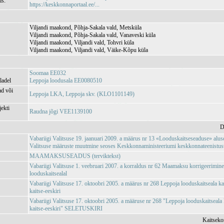
is:
https://keskkonnaportaal.ee/...
Viljandi maakond, Põhja-Sakala vald, Metsküla
Viljandi maakond, Põhja-Sakala vald, Vanaveski küla
Viljandi maakond, Viljandi vald, Tohvri küla
Viljandi maakond, Viljandi vald, Väike-Kõpu küla
Soomaa EE032
ladel
Leppoja loodusala EE0080510
ad või
Leppoja LKA, Leppoja skv. (KLO1101149)
jekti
Raudna jõgi VEE1139100
D
Vabariigi Valitsuse 19. jaanuari 2009. a määrus nr 13 «Looduskaitseseaduse» aluse
Valitsuse määruste muutmine seoses Keskkonnaministeeriumi keskkonnateenistuste,
MAAMAKSUSEADUS (terviktekst)
Vabariigi Valitsuse 1. veebruari 2007. a korraldus nr 62 Maamaksu korrigeerimin
looduskaitsealal
Vabariigi Valitsuse 17. oktoobri 2005. a määrus nr 268 Leppoja looduskaitseala kai
kaitse-eeskiri
Vabariigi Valitsuse 17. oktoobri 2005. a määruse nr 268 "Leppoja looduskaitseala k
kaitse-eeskiri" SELETUSKIRI
Kaitseko