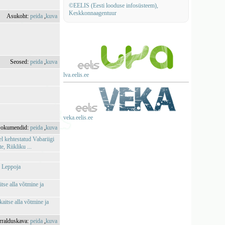
©EELIS (Eesti looduse infosüsteem),
Keskkonnaagentuur
Asukoht:
peida
,
kuva
Seosed:
peida
,
kuva
lva.eelis.ee
veka.eelis.ee
okumendid:
peida
,
kuva
l kehtestatud Vabariigi
 Riikliku ...
e Leppoja
tse alla võtmine ja
aitse alla võtmine ja
rralduskava:
peida
,
kuva