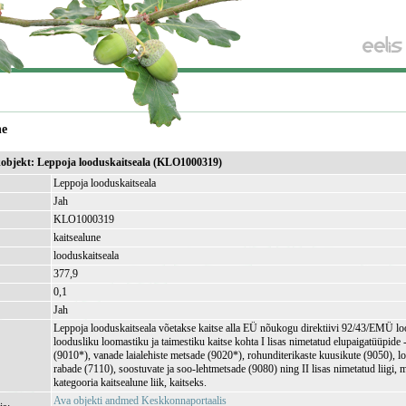
ne
ikobjekt: Leppoja looduskaitseala (KLO1000319)
Leppoja looduskaitseala
Jah
KLO1000319
kaitsealune
looduskaitseala
377,9
)
0,1
Jah
Leppoja looduskaitseala võetakse kaitse alla EÜ nõukogu direktiivi 92/43/EMÜ lo
loodusliku loomastiku ja taimestiku kaitse kohta I lisas nimetatud elupaigatüüpid
(9010*), vanade laialehiste metsade (9020*), rohunditerikaste kuusikute (9050), l
rabade (7110), soostuvate ja soo-lehtmetsade (9080) ning II lisas nimetatud liigi, m
kategooria kaitsealune liik, kaitseks.
Ava objekti andmed Keskkonnaportaalis