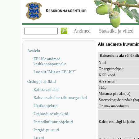
Andmed
Statistika ja viited
Ala andmete kuvami
Avaleht
Kaitsealune ala või üks
EELISe andmed
Nimi
keskkonnaportaalis
On registriobjekt
Loe siit "Mis on EELIS?"
KKR kood
Otsing ja artiklid
Ala staatus
Tüüp
Kaitstavad alad
Maismaa pindala (ha)
Rahvusvahelise tähtsusega alad
Siseveekogude pindala (ha
Üksikobjektid
On maksusoodustus
Ürglooduse objektid
Pärandkultuuriobjektid
Kaitse eesmärgi kirjeldus
Pargid, puistud
Liigid