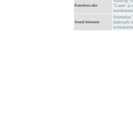
Vabariigi V
"Laane- ja 
Kaitsekorra alus
moodustamin
Seletuskiri 
määrusele n
Seotud dokument
looduskaits