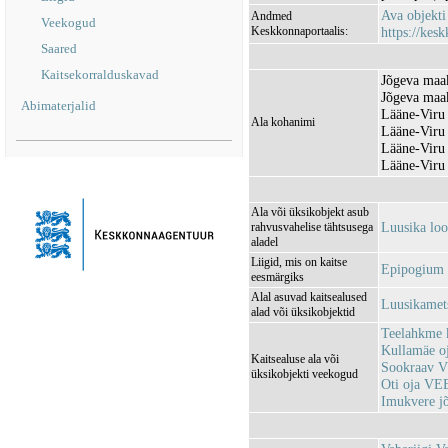
Ava objekt
Andmed
Veekogud
Keskkonnaportaalis:
https://kesk
Saared
Kaitsekorralduskavad
Jõgeva maak
Jõgeva maak
Abimaterjalid
Lääne-Viru 
Ala kohanimi
Lääne-Viru 
Lääne-Viru 
Lääne-Viru
Ala või üksikobjekt asub
Luusika lo
rahvusvahelise tähtsusega
aladel
Liigid, mis on kaitse
Epipogium a
eesmärgiks
Alal asuvad kaitsealused
Luusikamet
alad või üksikobjektid
Teelahkme
Kullamäe 
Kaitsealuse ala või
Sookraav 
üksikobjekti veekogud
Oti oja VE
Imukvere 