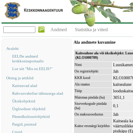
Andmed
Statistika ja viited
Ala andmete kuvamine
Avaleht
Kaitsealune ala või üksikobjekt: Luu
EELISe andmed
(KLO1000709)
keskkonnaportaalis
Luusikamets
Nimi
Loe siit "Mis on EELIS?"
Jah
On registriobjekt
KLO10007
Otsing ja artiklid
KKR kood
kaitsealune
Ala staatus
Kaitstavad alad
looduskaits
Tüüp
Rahvusvahelise tähtsusega alad
3051,1
Maismaa pindala (ha)
Üksikobjektid
Siseveekogude pindala
0,1
(ha)
Ürglooduse objektid
Jah
On maksusoodustus
Pärandkultuuriobjektid
Kaitseala ka
Pargid, puistud
väärtuslikke
Kaitse eesmärgi kirjeldus
pisikäpa (
Liigid