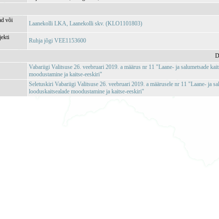
ad või
Laanekolli LKA, Laanekolli skv. (KLO1101803)
jekti
Ruhja jõgi VEE1153600
D
Vabariigi Valitsuse 26. veebruari 2019. a määrus nr 11 "Laane- ja salumetsade kai
moodustamine ja kaitse-eeskiri"
Seletuskiri Vabariigi Valitsuse 26. veebruari 2019. a määrusele nr 11 "Laane- ja s
looduskaitsealade moodustamine ja kaitse-eeskiri"