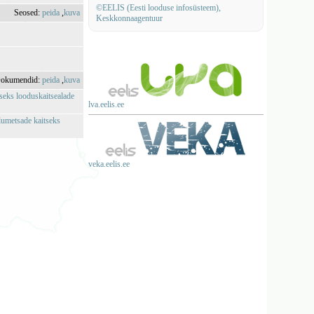
©EELIS (Eesti looduse infosüsteem),
Seosed:
peida
,
kuva
Keskkonnaagentuur
okumendid:
peida
,
kuva
tseks looduskaitsealade
lva.eelis.ee
alumetsade kaitseks
veka.eelis.ee