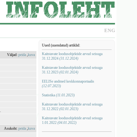
ENG
Uued (uuendatud) artiklid:
Kaitstavate loodusobjektide arvud seisuga
Väljad:
peida
,
kuva
31.12.2024
(31.12.2024)
Kaitstavate loodusobjektide arvud seisuga
31.12.2023
(02.01.2024)
EELISe andmed keskkonnaportaalis
(12.07.2023)
Statistika
(11.01.2023)
Kaitstavate loodusobjektide arvud seisuga
31.12.2022
(02.01.2023)
.
Kaitstavate loodusobjektide arvud seisuga
1.01.2022
(04.01.2022)
Asukoht:
peida
,
kuva