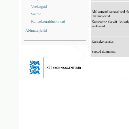
Veekogud
Alal asuvad kaitsealused al
Saared
üksikobjektid
Kaitsekorralduskavad
Kaitsealuse ala või üksikob
veekogud
Abimaterjalid
Kaitsekorra alus
Seotud dokument