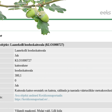
ne
ikobjekt: Laanekolli looduskaitseala (KLO1000727)
Laanekolli looduskaitseala
Jah
KLO1000727
kaitsealune
looduskaitseala
300,1
)
0
Jah
Kaitseala kaitse-eesmärk on kaitsta, säilitada ja taastada väärtuslikke metsakooslusi
Ava objekti andmed Keskkonnaportaalis
is:
https://keskkonnaportaal.ee/...
Viljandi maakond, Mulgi vald, Lilli küla