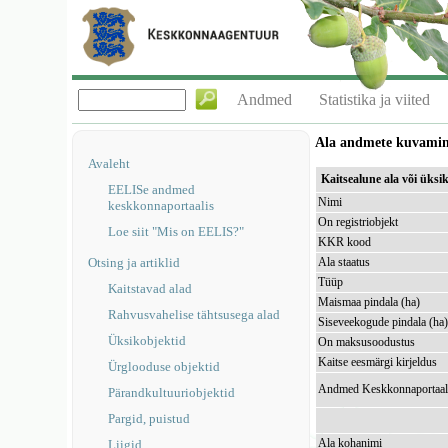
Andmed
Statistika ja viited
Ala andmete kuvami
Avaleht
Kaitsealune ala või üks
EELISe andmed
Nimi
keskkonnaportaalis
On registriobjekt
Loe siit "Mis on EELIS?"
KKR kood
Otsing ja artiklid
Ala staatus
Tüüp
Kaitstavad alad
Maismaa pindala (ha)
Rahvusvahelise tähtsusega alad
Siseveekogude pindala (ha
Üksikobjektid
On maksusoodustus
Kaitse eesmärgi kirjeldus
Ürglooduse objektid
Andmed Keskkonnaportaal
Pärandkultuuriobjektid
Pargid, puistud
Ala kohanimi
Liigid