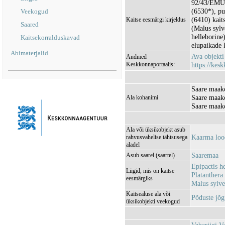
92/43/EMÜ I
(6530*), pu
Veekogud
(6410) kait
Kaitse eesmärgi kirjeldus
Saared
(Malus sylve
helleborine)
Kaitsekorralduskavad
elupaikade k
Abimaterjalid
Ava objekt
Andmed
Keskkonnaportaalis:
https://kesk
Saare maak
Saare maak
Ala kohanimi
Saare maak
Ala või üksikobjekt asub
Kaarma loo
rahvusvahelise tähtsusega
aladel
Saaremaa
Asub saarel (saartel)
Epipactis he
Liigid, mis on kaitse
Platanthera
eesmärgiks
Malus sylve
Kaitsealuse ala või
Põduste jõ
üksikobjekti veekogud