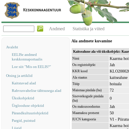
Andmed
Statistika ja viited
Ala andmete kuvamine
Avaleht
Kaitsealune ala või üksikobjekt: Ka
EELISe andmed
Kaarma hoi
Nimi
keskkonnaportaalis
Jah
On registriobjekt
Loe siit "Mis on EELIS?"
KLO20002
KKR kood
Otsing ja artiklid
kaitsealune
Ala staatus
Kaitstavad alad
hoiuala
Tüüp
72
Maismaa pindala (ha)
Rahvusvahelise tähtsusega alad
Siseveekogude pindala
Üksikobjektid
0
(ha)
Ürglooduse objektid
Jah
On maksusoodustus
50
Pärandkultuuriobjektid
Maamaksu protsent
VI - Piirat
IUCN kategooria
Pargid, puistud
Kaarma hoiu
Liigid