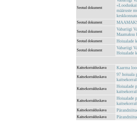
Vabariigi V
«Looduskait
Seotud dokument
määruste m
keskkonnatee
MAAMAKSU
Seotud dokument
Vabariigi V
Seotud dokument
Maamaksu k
Hoiualade k
Seotud dokument
Vabariigi V
Seotud dokument
Hoiualade k
Kaarma lood
Kaitsekorralduskava
97 hoiuala 
Kaitsekorralduskava
kaitsekorra
Hoiualade p
Kaitsekorralduskava
kaitsekorra
Hoiualade p
Kaitsekorralduskava
kaitsekorra
Pärandniitu
Kaitsekorralduskava
Pärandniitu
Kaitsekorralduskava