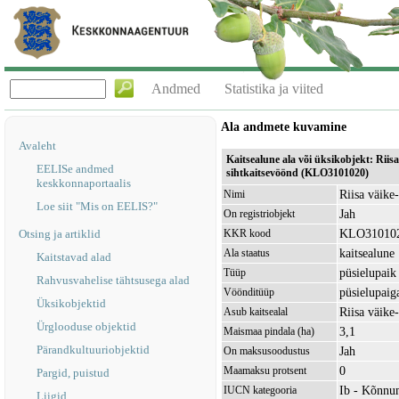
Andmed
Statistika ja viited
Ala andmete kuvamine
Avaleht
Kaitsealune ala või üksikobjekt: Rii
EELISe andmed
sihtkaitsevöönd (KLO3101020)
keskkonnaportaalis
Riisa väike
Nimi
Loe siit "Mis on EELIS?"
Jah
On registriobjekt
KLO31010
Otsing ja artiklid
KKR kood
kaitsealune
Ala staatus
Kaitstavad alad
püsielupaik
Tüüp
Rahvusvahelise tähtsusega alad
püsielupaig
Vöönditüüp
Üksikobjektid
Riisa väik
Asub kaitsealal
Ürglooduse objektid
3,1
Maismaa pindala (ha)
Pärandkultuuriobjektid
Jah
On maksusoodustus
0
Maamaksu protsent
Pargid, puistud
Ib - Kõnnu
IUCN kategooria
Liigid