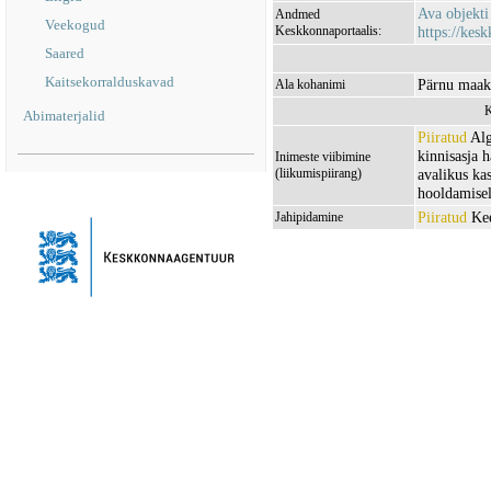
Ava objekt
Andmed
Veekogud
Keskkonnaportaalis:
https://kesk
Saared
Kaitsekorralduskavad
Pärnu maako
Ala kohanimi
K
Abimaterjalid
Piiratud
Alg
kinnisasja 
Inimeste viibimine
(liikumispiirang)
avalikus ka
hooldamisel
Piiratud
Kee
Jahipidamine