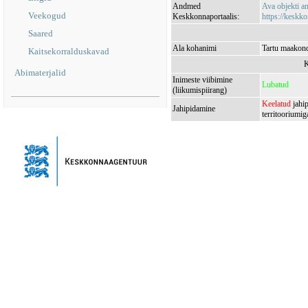
Andmed
Ava objekti 
Veekogud
Keskkonnaportaalis:
https://keskko
Saared
Ala kohanimi
Tartu maakond,
Kaitsekorralduskavad
K
Abimaterjalid
Inimeste viibimine
Lubatud
(liikumispiirang)
Keelatud
jahip
Jahipidamine
territooriumig