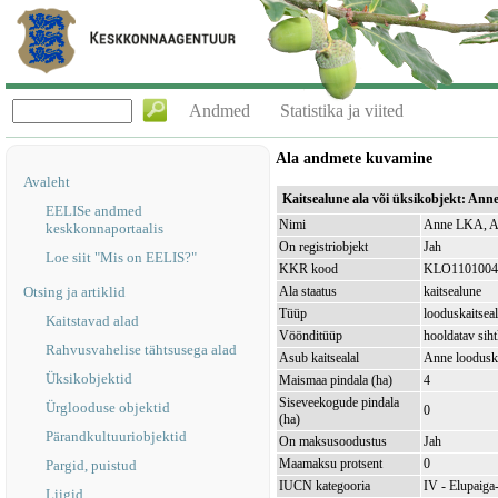
Andmed
Statistika ja viited
Ala andmete kuvamine
Avaleht
Kaitsealune ala või üksikobjekt: An
EELISe andmed
Nimi
Anne LKA, A
keskkonnaportaalis
On registriobjekt
Jah
Loe siit "Mis on EELIS?"
KKR kood
KLO1101004
Otsing ja artiklid
Ala staatus
kaitsealune
Tüüp
looduskaitsea
Kaitstavad alad
Vöönditüüp
hooldatav sih
Rahvusvahelise tähtsusega alad
Asub kaitsealal
Anne loodusk
Üksikobjektid
Maismaa pindala (ha)
4
Siseveekogude pindala
Ürglooduse objektid
0
(ha)
Pärandkultuuriobjektid
On maksusoodustus
Jah
Maamaksu protsent
0
Pargid, puistud
IUCN kategooria
IV - Elupaiga- 
Liigid