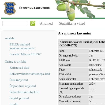
Andmed
Statistika ja viited
Ala andmete kuvamine
Avaleht
Kaitsealune ala või üksikobjekt: La
EELISe andmed
(KLO1101572)
keskkonnaportaalis
Nimi
Lahemaa RP, 
Loe siit "Mis on EELIS?"
On registriobjekt
Jah
KKR kood
KLO1101572
Otsing ja artiklid
Ala staatus
kaitsealune
Kaitstavad alad
Tüüp
rahvuspark
Rahvusvahelise tähtsusega alad
Vöönditüüp
piiranguvöön
Asub kaitsealal
Lahemaa rah
Üksikobjektid
Maismaa pindala (ha)
245,4
Ürglooduse objektid
Siseveekogude pindala
18,3
Pärandkultuuriobjektid
(ha)
On maksusoodustus
Jah
Pargid, puistud
Maamaksu protsent
50
Liigid