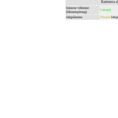
Kaitstava a
Inimeste viibimine
Lubatud
(liikumispiirang)
Jahipidamine
Piiratud
Jahipi