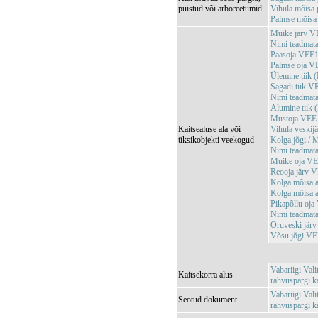
puistud või arboreetumid
Vihula mõisa 
Palmse mõisa
Muike järv 
Nimi teadma
Paasoja VEE
Palmse oja 
Ülemine tiik
Sagadi tiik 
Nimi teadma
Alumine tiik
Mustoja VEE
Kaitsealuse ala või
Vihula veski
üksikobjekti veekogud
Kolga jõgi /
Nimi teadma
Muike oja V
Reooja järv 
Kolga mõisa 
Kolga mõisa 
Pikapõllu oj
Nimi teadma
Oruveski jär
Võsu jõgi V
Vabariigi Val
Kaitsekorra alus
rahvuspargi ka
Vabariigi Val
Seotud dokument
rahvuspargi 