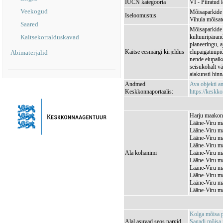
IUCN kategooria
VI - Piiratud 
Veekogud
Mõisaparkide 
Iseloomustus
Vihula mõisat
Saared
Mõisaparkide 
Kaitsekorralduskavad
kultuuripärand
planeeringu, a
Kaitse eesmärgi kirjeldus
elupaigatüüpide
Abimaterjalid
nende elupaik
seisukohalt vä
aiakunsti hinn
Andmed
Ava objekti 
Keskkonnaportaalis:
https://keskko
Harju maakond
Lääne-Viru ma
Lääne-Viru ma
Lääne-Viru ma
Lääne-Viru ma
Ala kohanimi
Lääne-Viru ma
Lääne-Viru ma
Lääne-Viru ma
Lääne-Viru ma
Lääne-Viru ma
Lääne-Viru ma
Kolga mõisa 
Alal asuvad seos pargid,
Sagadi mõisa 