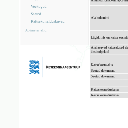
Andmed Keskkonnaportaal
Veekogud
Saared
Ala kohanimi
Kaitsekorralduskavad
Abimaterjalid
Liigid, mis on kaitse eesmä
Alal asuvad kaitsealused al
üksikobjektid
Kaitsekorra alus
Seotud dokument
Seotud dokument
Kaitsekorralduskava
Kaitsekorralduskava