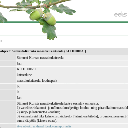
ne
ikobjekt: Siimusti-Kurista maastikukaitseala (KLO1000631)
Siimusti-Kurista maastikukaitseala
Jah
KLO1000631
kaitsealune
maastikukaitseala, looduspark
63
)
0
Jah
Siimusti-Kurista maastikukaitseala kaitse-eesmärk on kaitsta:
1) vaheldusrikka oosi- ja mõhnastikureljeefiga loodus- ning pärandkultuurmaastik
2) sürja- ja laanemetsa kooslusi;
3) kaitsealuseid liike kahelehist käokeelt (Platanthera bifolia), pruunikat pesajuurt 
suurt käopõlle (Listera ovata).
Ava objekti andmed Keskkonnaportaalis