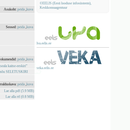
©EELIS (Eesti looduse infosüsteem),
Keskkonnaagentuur
Asukoht:
peida
,
kuva
Seosed:
peida
,
kuva
lva.eelis.ee
okumendid:
peida
,
kuva
seala kaitse-eeskiri”
veka.eelis.ee
” eelnõu SELETUSKIRI
rralduskava:
peida
,
kuva
Lae alla pdf (5.9 MB)
Lae alla rtf (0.8 MB)