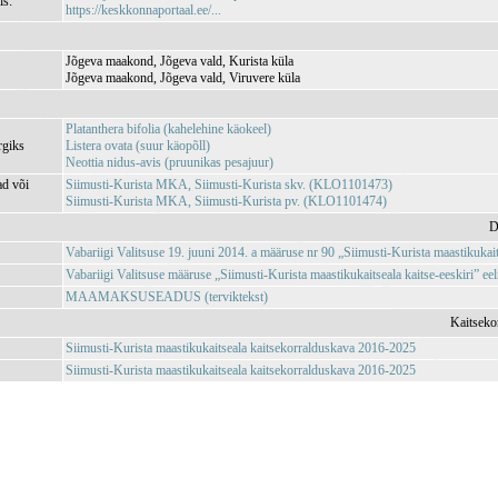
is:
https://keskkonnaportaal.ee/...
Jõgeva maakond, Jõgeva vald, Kurista küla
Jõgeva maakond, Jõgeva vald, Viruvere küla
Platanthera bifolia (kahelehine käokeel)
rgiks
Listera ovata (suur käopõll)
Neottia nidus-avis (pruunikas pesajuur)
ad või
Siimusti-Kurista MKA, Siimusti-Kurista skv. (KLO1101473)
Siimusti-Kurista MKA, Siimusti-Kurista pv. (KLO1101474)
D
Vabariigi Valitsuse 19. juuni 2014. a määruse nr 90 „Siimusti-Kurista maastikukait
Vabariigi Valitsuse määruse „Siimusti-Kurista maastikukaitseala kaitse-eeskiri
MAAMAKSUSEADUS (terviktekst)
Kaitseko
Siimusti-Kurista maastikukaitseala kaitsekorralduskava 2016-2025
Siimusti-Kurista maastikukaitseala kaitsekorralduskava 2016-2025