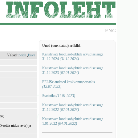
ENG
Uued (uuendatud) artiklid:
Kaitstavate loodusobjektide arvud seisuga
Väljad:
peida
,
kuva
31.12.2024
(31.12.2024)
Kaitstavate loodusobjektide arvud seisuga
31.12.2023
(02.01.2024)
EELISe andmed keskkonnaportaalis
(12.07.2023)
Statistika
(11.01.2023)
Kaitstavate loodusobjektide arvud seisuga
31.12.2022
(02.01.2023)
ku;
Kaitstavate loodusobjektide arvud seisuga
1.01.2022
(04.01.2022)
(Neottia nidus-avis) ja