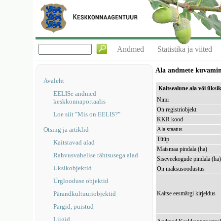
Andmed
Statistika ja viited
Ala andmete kuvami
Avaleht
Kaitsealune ala või üks
EELISe andmed
Nimi
keskkonnaportaalis
On registriobjekt
Loe siit "Mis on EELIS?"
KKR kood
Otsing ja artiklid
Ala staatus
Tüüp
Kaitstavad alad
Maismaa pindala (ha)
Rahvusvahelise tähtsusega alad
Siseveekogude pindala (ha
Üksikobjektid
On maksusoodustus
Ürglooduse objektid
Pärandkultuuriobjektid
Kaitse eesmärgi kirjeldus
Pargid, puistud
Liigid