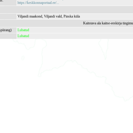
is:
https://keskkonnaportaal.ee/...
Viljandi maakond, Viljandi vald, Pinska küla
Kaitstava ala kaitse-eeskirja tingim
spiirang)
Lubatud
Lubatud