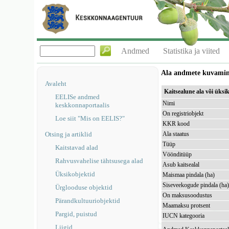
Andmed
Statistika ja viited
Ala andmete kuvami
Avaleht
Kaitsealune ala või üks
EELISe andmed
Nimi
keskkonnaportaalis
On registriobjekt
Loe siit "Mis on EELIS?"
KKR kood
Otsing ja artiklid
Ala staatus
Tüüp
Kaitstavad alad
Vöönditüüp
Rahvusvahelise tähtsusega alad
Asub kaitsealal
Üksikobjektid
Maismaa pindala (ha)
Siseveekogude pindala (ha
Ürglooduse objektid
On maksusoodustus
Pärandkultuuriobjektid
Maamaksu protsent
Pargid, puistud
IUCN kategooria
Liigid