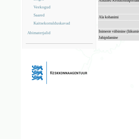
Andmed Keskkonnaportaal
Veekogud
Saared
Ala kohanimi
Kaitsekorralduskavad
Inimeste viibimine (liikumi
Abimaterjalid
Jahipidamine