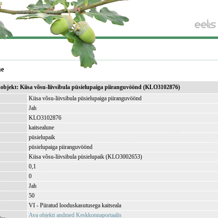
ne
ikobjekt: Kiisa võsu-liivsibula püsielupaiga piiranguvöönd (KLO3102876)
Kiisa võsu-liivsibula püsielupaiga piiranguvöönd
Jah
KLO3102876
kaitsealune
püsielupaik
püsielupaiga piiranguvöönd
Kiisa võsu-liivsibula püsielupaik (KLO3002653)
0,1
)
0
Jah
50
VI - Piiratud looduskasutusega kaitseala
Ava objekti andmed Keskkonnaportaalis