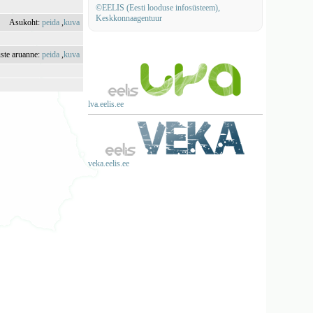
©EELIS (Eesti looduse infosüsteem),
Keskkonnaagentuur
Asukoht:
peida
,
kuva
uste aruanne:
peida
,
kuva
lva.eelis.ee
veka.eelis.ee