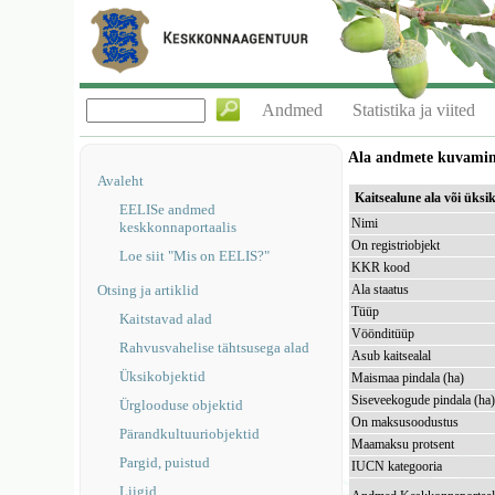
Andmed
Statistika ja viited
Ala andmete kuvami
Avaleht
Kaitsealune ala või üks
EELISe andmed
Nimi
keskkonnaportaalis
On registriobjekt
Loe siit "Mis on EELIS?"
KKR kood
Otsing ja artiklid
Ala staatus
Tüüp
Kaitstavad alad
Vöönditüüp
Rahvusvahelise tähtsusega alad
Asub kaitsealal
Üksikobjektid
Maismaa pindala (ha)
Siseveekogude pindala (ha
Ürglooduse objektid
On maksusoodustus
Pärandkultuuriobjektid
Maamaksu protsent
Pargid, puistud
IUCN kategooria
Liigid