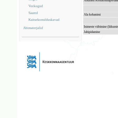
Andmed Keskkonnaportaal
Veekogud
Saared
Ala kohanimi
Kaitsekorralduskavad
Inimeste viibimine (liikumi
Abimaterjalid
Jahipidamine