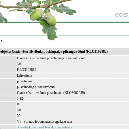
ne
ikobjekt: Osula võsu-liivsibula püsielupaiga piiranguvöönd (KLO3102882)
Osula võsu-liivsibula püsielupaiga piiranguvöönd
Jah
KLO3102882
kaitsealune
püsielupaik
püsielupaiga piiranguvöönd
Osula võsu-liivsibula püsielupaik (KLO3002659)
1,12
)
0
Jah
50
VI - Piiratud looduskasutusega kaitseala
Ava objekti andmed Keskkonnaportaalis