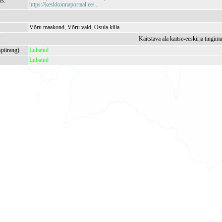
is:
https://keskkonnaportaal.ee/...
Võru maakond, Võru vald, Osula küla
Kaitstava ala kaitse-eeskirja tingim
spiirang)
Lubatud
Lubatud