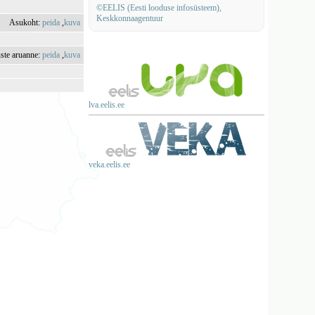
©EELIS (Eesti looduse infosüsteem),
Keskkonnaagentuur
Asukoht:
peida
,
kuva
uste aruanne:
peida
,
kuva
lva.eelis.ee
veka.eelis.ee