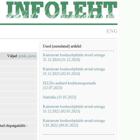
ENG
Uued (uuendatud) artiklid:
Kaitstavate loodusobjektide arvud seisuga
Väljad:
peida
,
kuva
31.12.2024
(31.12.2024)
Kaitstavate loodusobjektide arvud seisuga
31.12.2023
(02.01.2024)
EELISe andmed keskkonnaportaalis
(12.07.2023)
Statistika
(11.01.2023)
Kaitstavate loodusobjektide arvud seisuga
31.12.2022
(02.01.2023)
Kaitstavate loodusobjektide arvud seisuga
1.01.2022
(04.01.2022)
ud elupaigatüübi -