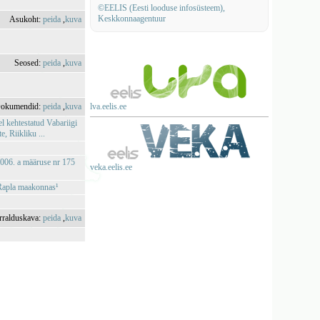
©EELIS (Eesti looduse infosüsteem),
Keskkonnaagentuur
Asukoht:
peida
,
kuva
Seosed:
peida
,
kuva
okumendid:
peida
,
kuva
lva.eelis.ee
l kehtestatud Vabariigi
 Riikliku ...
 2006. a määruse nr 175
veka.eelis.ee
e Rapla maakonnas¹
rralduskava:
peida
,
kuva