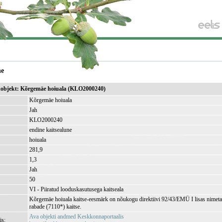
ne
ikobjekt: Kõrgemäe hoiuala (KLO2000240)
Kõrgemäe hoiuala
Jah
KLO2000240
endine kaitsealune
hoiuala
281,9
)
1,3
Jah
50
VI - Piiratud looduskasutusega kaitseala
Kõrgemäe hoiuala kaitse-eesmärk on nõukogu direktiivi 92/43/EMÜ I lisas nimetat
rabade (7110*) kaitse.
Ava objekti andmed Keskkonnaportaalis
is: