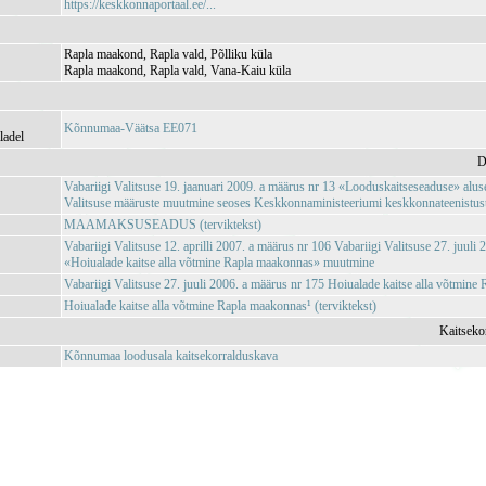
https://keskkonnaportaal.ee/...
Rapla maakond, Rapla vald, Põlliku küla
Rapla maakond, Rapla vald, Vana-Kaiu küla
Kõnnumaa-Väätsa EE071
ladel
D
Vabariigi Valitsuse 19. jaanuari 2009. a määrus nr 13 «Looduskaitseseaduse» aluse
Valitsuse määruste muutmine seoses Keskkonnaministeeriumi keskkonnateenistuste,
MAAMAKSUSEADUS (terviktekst)
Vabariigi Valitsuse 12. aprilli 2007. a määrus nr 106 Vabariigi Valitsuse 27. juuli
«Hoiualade kaitse alla võtmine Rapla maakonnas» muutmine
Vabariigi Valitsuse 27. juuli 2006. a määrus nr 175 Hoiualade kaitse alla võtmin
Hoiualade kaitse alla võtmine Rapla maakonnas¹ (terviktekst)
Kaitseko
Kõnnumaa loodusala kaitsekorralduskava