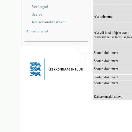
Veekogud
Saared
Ala kohanimi
Kaitsekorralduskavad
Abimaterjalid
Ala või üksikobjekt asub
rahvusvahelise tähtsusega a
Seotud dokument
Seotud dokument
Seotud dokument
Seotud dokument
Seotud dokument
Kaitsekorralduskava