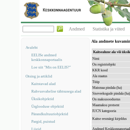
Andmed
Statistika ja viited
Ala andmete kuvami
Avaleht
Kaitsealune ala või üks
EELISe andmed
Nimi
keskkonnaportaalis
On registriobjekt
Loe siit "Mis on EELIS?"
KKR kood
Otsing ja artiklid
Ala staatus
Tüüp
Kaitstavad alad
Maismaa pindala (ha)
Rahvusvahelise tähtsusega alad
Siseveekogude pindala (ha
Üksikobjektid
On maksusoodustus
Maamaksu protsent
Ürglooduse objektid
IUCN kategooria
Pärandkultuuriobjektid
Kaitse eesmärgi kirjeldus
Pargid, puistud
Liigid
Andmed Keskkonnaportaal