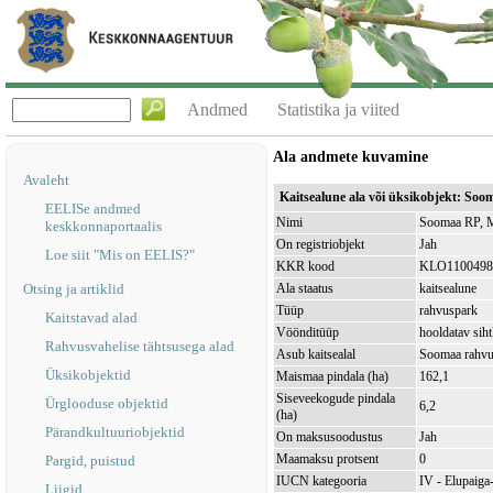
Andmed
Statistika ja viited
Ala andmete kuvamine
Avaleht
Kaitsealune ala või üksikobjekt: So
EELISe andmed
Nimi
Soomaa RP, M
keskkonnaportaalis
On registriobjekt
Jah
Loe siit "Mis on EELIS?"
KKR kood
KLO1100498
Otsing ja artiklid
Ala staatus
kaitsealune
Tüüp
rahvuspark
Kaitstavad alad
Vöönditüüp
hooldatav sih
Rahvusvahelise tähtsusega alad
Asub kaitsealal
Soomaa rahv
Üksikobjektid
Maismaa pindala (ha)
162,1
Siseveekogude pindala
Ürglooduse objektid
6,2
(ha)
Pärandkultuuriobjektid
On maksusoodustus
Jah
Maamaksu protsent
0
Pargid, puistud
IUCN kategooria
IV - Elupaiga- 
Liigid