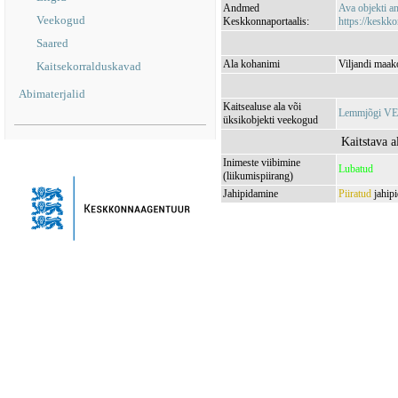
Andmed
Ava objekti 
Veekogud
Keskkonnaportaalis:
https://keskko
Saared
Ala kohanimi
Viljandi maak
Kaitsekorralduskavad
Abimaterjalid
Kaitsealuse ala või
Lemmjõgi V
üksikobjekti veekogud
Kaitstava a
Inimeste viibimine
Lubatud
(liikumispiirang)
Jahipidamine
Piiratud
jahipi