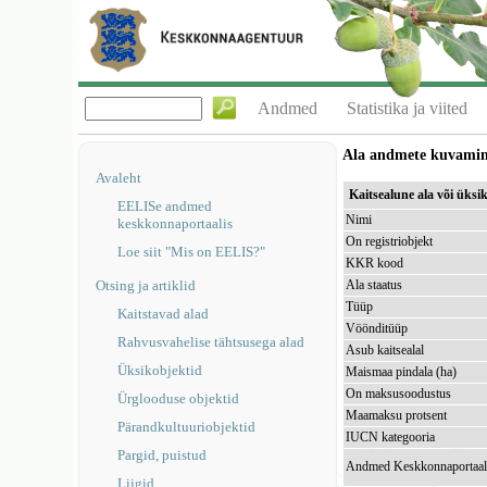
Andmed
Statistika ja viited
Ala andmete kuvami
Avaleht
Kaitsealune ala või üks
EELISe andmed
Nimi
keskkonnaportaalis
On registriobjekt
Loe siit "Mis on EELIS?"
KKR kood
Otsing ja artiklid
Ala staatus
Tüüp
Kaitstavad alad
Vöönditüüp
Rahvusvahelise tähtsusega alad
Asub kaitsealal
Üksikobjektid
Maismaa pindala (ha)
On maksusoodustus
Ürglooduse objektid
Maamaksu protsent
Pärandkultuuriobjektid
IUCN kategooria
Pargid, puistud
Andmed Keskkonnaportaal
Liigid