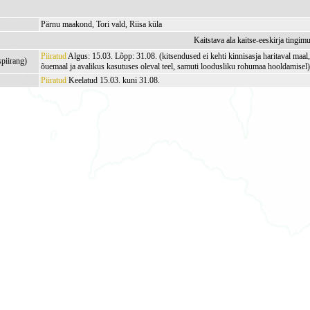
Pärnu maakond, Tori vald, Riisa küla
Kaitstava ala kaitse-eeskirja tingim
Piiratud
Algus: 15.03. Lõpp: 31.08. (kitsendused ei kehti kinnisasja haritaval maa
spiirang)
õuemaal ja avalikus kasutuses oleval teel, samuti loodusliku rohumaa hooldamisel
Piiratud
Keelatud 15.03. kuni 31.08.