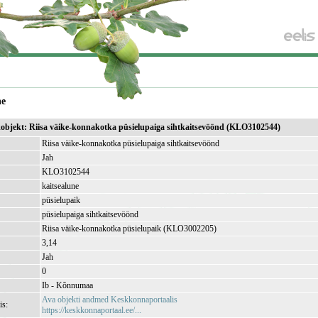
ne
ikobjekt: Riisa väike-konnakotka püsielupaiga sihtkaitsevöönd (KLO3102544)
Riisa väike-konnakotka püsielupaiga sihtkaitsevöönd
Jah
KLO3102544
kaitsealune
püsielupaik
püsielupaiga sihtkaitsevöönd
Riisa väike-konnakotka püsielupaik (KLO3002205)
3,14
Jah
0
Ib - Kõnnumaa
Ava objekti andmed Keskkonnaportaalis
is:
https://keskkonnaportaal.ee/...