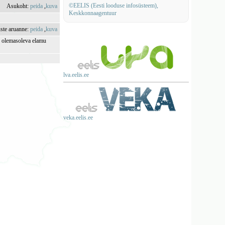
©EELIS (Eesti looduse infosüsteem),
Asukoht:
peida
,
kuva
Keskkonnaagentuur
uste aruanne:
peida
,
kuva
l, olemasoleva elamu
)
lva.eelis.ee
veka.eelis.ee