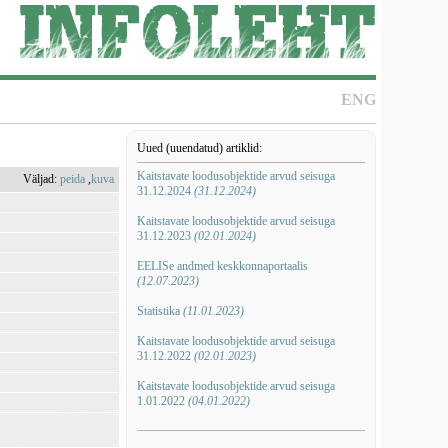
ENG
Uued (uuendatud) artiklid:
Kaitstavate loodusobjektide arvud seisuga
Väljad:
peida
,
kuva
31.12.2024
(31.12.2024)
Kaitstavate loodusobjektide arvud seisuga
31.12.2023
(02.01.2024)
EELISe andmed keskkonnaportaalis
(12.07.2023)
Statistika
(11.01.2023)
Kaitstavate loodusobjektide arvud seisuga
31.12.2022
(02.01.2023)
Kaitstavate loodusobjektide arvud seisuga
1.01.2022
(04.01.2022)