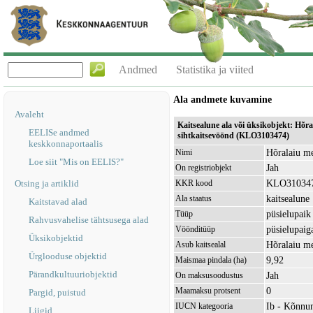
Andmed
Statistika ja viited
Ala andmete kuvamine
Avaleht
Kaitsealune ala või üksikobjekt: Hõr
EELISe andmed
sihtkaitsevöönd (KLO3103474)
keskkonnaportaalis
Hõralaiu me
Nimi
Loe siit "Mis on EELIS?"
Jah
On registriobjekt
KLO31034
Otsing ja artiklid
KKR kood
kaitsealune
Ala staatus
Kaitstavad alad
püsielupaik
Tüüp
Rahvusvahelise tähtsusega alad
püsielupaig
Vöönditüüp
Üksikobjektid
Hõralaiu m
Asub kaitsealal
Ürglooduse objektid
9,92
Maismaa pindala (ha)
Pärandkultuuriobjektid
Jah
On maksusoodustus
0
Maamaksu protsent
Pargid, puistud
Ib - Kõnnu
IUCN kategooria
Liigid