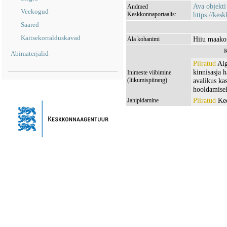
Ava objekt
Andmed
Veekogud
Keskkonnaportaalis:
https://kesk
Saared
Kaitsekorralduskavad
Hiiu maakon
Ala kohanimi
K
Abimaterjalid
Piiratud
Alg
kinnisasja 
Inimeste viibimine
(liikumispiirang)
avalikus ka
hooldamisel
Piiratud
Kee
Jahipidamine