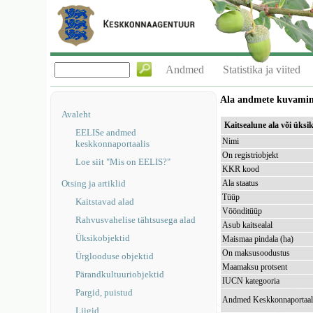
Andmed
Statistika ja viited
Ala andmete kuvami
Avaleht
Kaitsealune ala või üks
EELISe andmed
Nimi
keskkonnaportaalis
On registriobjekt
Loe siit "Mis on EELIS?"
KKR kood
Otsing ja artiklid
Ala staatus
Tüüp
Kaitstavad alad
Vöönditüüp
Rahvusvahelise tähtsusega alad
Asub kaitsealal
Üksikobjektid
Maismaa pindala (ha)
On maksusoodustus
Ürglooduse objektid
Maamaksu protsent
Pärandkultuuriobjektid
IUCN kategooria
Pargid, puistud
Andmed Keskkonnaportaal
Liigid