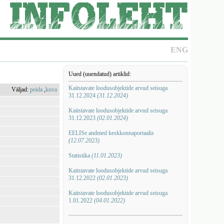
ENG
Uued (uuendatud) artiklid:
Kaitstavate loodusobjektide arvud seisuga
Väljad:
peida
,
kuva
31.12.2024
(31.12.2024)
Kaitstavate loodusobjektide arvud seisuga
31.12.2023
(02.01.2024)
EELISe andmed keskkonnaportaalis
(12.07.2023)
Statistika
(11.01.2023)
Kaitstavate loodusobjektide arvud seisuga
31.12.2022
(02.01.2023)
Kaitstavate loodusobjektide arvud seisuga
1.01.2022
(04.01.2022)