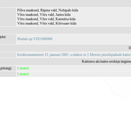
Põlva maakond, Räpina vald, Nohipalo küla
Võru maakond, Võru vald, Jantra küla
Võru maakond, Võru vald, Kamnitsa küla
Võru maakond, Võru vald, Kõivsaare küla
jekti
Madala oja VEE1006900
D
Keskkonnaministri 13. jaanuari 2005. a määrus nr 1 Metsise püsielupaikade kaitse
Kaitstava ala kaitse-eeskirja tingim
spiirang)
Lubatud
Lubatud