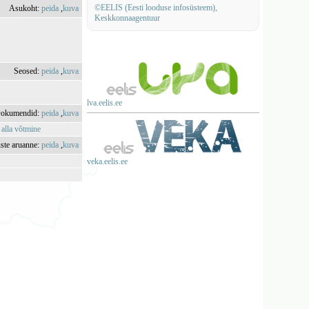
©EELIS (Eesti looduse infosüsteem),
Asukoht:
peida
,
kuva
Keskkonnaagentuur
Seosed:
peida
,
kuva
lva.eelis.ee
okumendid:
peida
,
kuva
 alla võtmine
uste aruanne:
peida
,
kuva
veka.eelis.ee