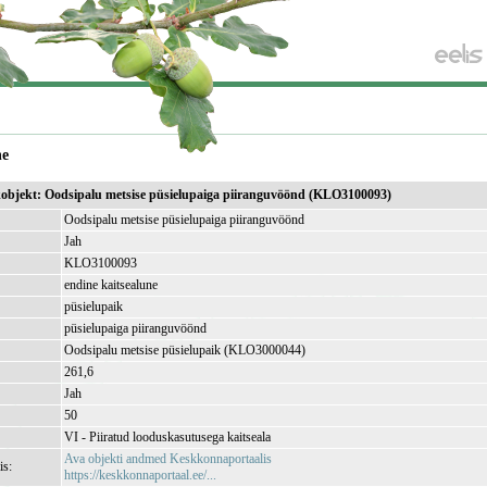
ne
ikobjekt: Oodsipalu metsise püsielupaiga piiranguvöönd (KLO3100093)
Oodsipalu metsise püsielupaiga piiranguvöönd
Jah
KLO3100093
endine kaitsealune
püsielupaik
püsielupaiga piiranguvöönd
Oodsipalu metsise püsielupaik (KLO3000044)
261,6
Jah
50
VI - Piiratud looduskasutusega kaitseala
Ava objekti andmed Keskkonnaportaalis
is:
https://keskkonnaportaal.ee/...